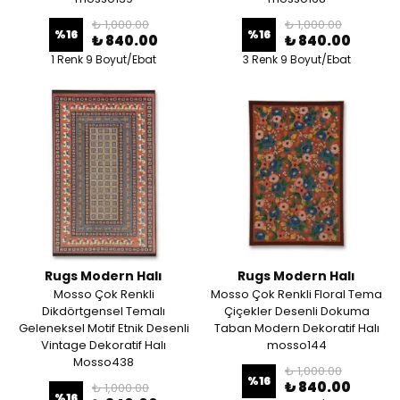
₺ 1,000.00
₺ 1,000.00
%
16
%
16
₺ 840.00
₺ 840.00
1 Renk 9 Boyut/Ebat
3 Renk 9 Boyut/Ebat
Rugs Modern Halı
Rugs Modern Halı
Mosso Çok Renkli
Mosso Çok Renkli Floral Tema
Dikdörtgensel Temalı
Çiçekler Desenli Dokuma
Geleneksel Motif Etnik Desenli
Taban Modern Dekoratif Halı
Vintage Dekoratif Halı
mosso144
Mosso438
₺ 1,000.00
%
16
₺ 840.00
₺ 1,000.00
%
16