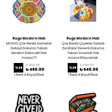
Rugs Modern Halı
Rugs Modern Halı
MOSSO Çok Renkli Asimetrik
Çok Renkli Çiçekler Detaylı
Detaylı Dokuma Taban
Zürafalar Desenli Dokuma
Modern Dekoratif Halı
Taban Yuvarlak Halı
mosso77
mosso301yuvarlak
₺ 650.00
₺ 900.00
%
26
%
29
₺ 480.00
₺ 640.00
1 Renk 4 Boyut/Ebat
1 Renk 4 Boyut/Ebat