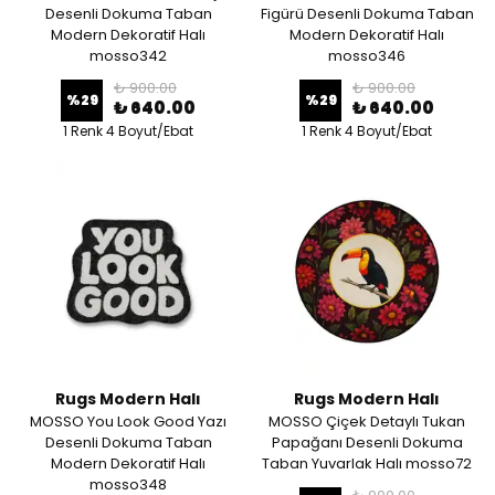
Desenli Dokuma Taban
Figürü Desenli Dokuma Taban
Modern Dekoratif Halı
Modern Dekoratif Halı
mosso342
mosso346
₺ 900.00
₺ 900.00
%
29
%
29
₺ 640.00
₺ 640.00
1 Renk 4 Boyut/Ebat
1 Renk 4 Boyut/Ebat
Rugs Modern Halı
Rugs Modern Halı
MOSSO You Look Good Yazı
MOSSO Çiçek Detaylı Tukan
Desenli Dokuma Taban
Papağanı Desenli Dokuma
Modern Dekoratif Halı
Taban Yuvarlak Halı mosso72
mosso348