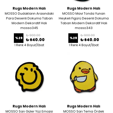
Rugs Modern Halı
Rugs Modern Halı
MOSSO Dudakların Arasındaki
MOSSO Mavi Tonda Yunan
Para Desenli Dokuma Taban
Heykeli Figürü Desenli Dokuma
Modern Dekoratif Halı
Taban Modern Dekoratif Halı
mosso345
mosso343
₺ 900.00
₺ 900.00
%
29
%
29
₺ 640.00
₺ 640.00
1 Renk 4 Boyut/Ebat
1 Renk 4 Boyut/Ebat
Rugs Modern Halı
Rugs Modern Halı
MOSSO Sarı Güler Yüz Emojisi
MOSSO Sarı Tema Ördek