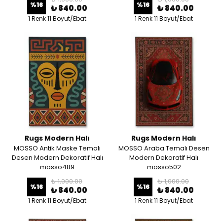
%
16
%
16
₺ 840.00
₺ 840.00
1 Renk 11 Boyut/Ebat
1 Renk 11 Boyut/Ebat
Rugs Modern Halı
Rugs Modern Halı
MOSSO Antik Maske Temalı
MOSSO Araba Temalı Desen
Desen Modern Dekoratif Halı
Modern Dekoratif Halı
mosso489
mosso502
₺ 1,000.00
₺ 1,000.00
%
16
%
16
₺ 840.00
₺ 840.00
1 Renk 11 Boyut/Ebat
1 Renk 11 Boyut/Ebat