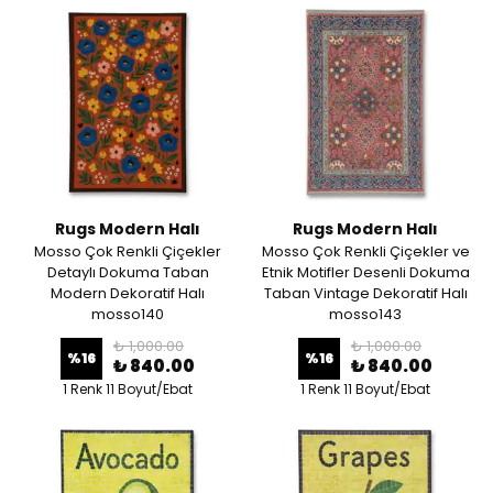
Rugs Modern Halı
Rugs Modern Halı
Mosso Çok Renkli Çiçekler
Mosso Çok Renkli Çiçekler ve
Detaylı Dokuma Taban
Etnik Motifler Desenli Dokuma
Modern Dekoratif Halı
Taban Vintage Dekoratif Halı
mosso140
mosso143
₺ 1,000.00
₺ 1,000.00
%
16
%
16
₺ 840.00
₺ 840.00
1 Renk 11 Boyut/Ebat
1 Renk 11 Boyut/Ebat