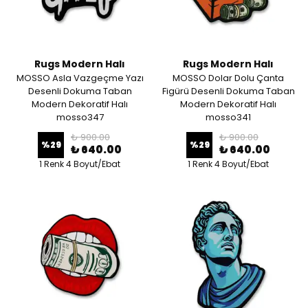
Rugs Modern Halı
Rugs Modern Halı
MOSSO Asla Vazgeçme Yazı
MOSSO Dolar Dolu Çanta
Desenli Dokuma Taban
Figürü Desenli Dokuma Taban
Modern Dekoratif Halı
Modern Dekoratif Halı
mosso347
mosso341
₺ 900.00
₺ 900.00
%
29
%
29
₺ 640.00
₺ 640.00
1 Renk 4 Boyut/Ebat
1 Renk 4 Boyut/Ebat