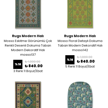
Rugs Modern Halı
Rugs Modern Halı
Mosso Eskitme Görünümlü Çok
Mosso Floral Detaylı Dokuma
Renkli Desenli Dokuma Taban
Taban Modern Dekoratif Halı
Modern Dekoratif Halı
mosso142
mosso137
₺ 1,000.00
%
16
₺ 840.00
₺ 1,000.00
%
16
₺ 840.00
5 Renk 11 Boyut/Ebat
3 Renk 11 Boyut/Ebat