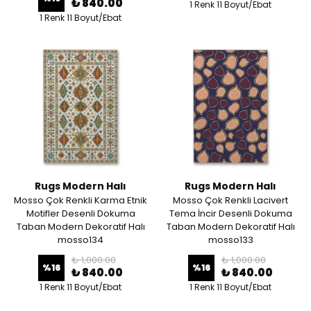
₺ 840.00
1 Renk 11 Boyut/Ebat
1 Renk 11 Boyut/Ebat
Rugs Modern Halı
Rugs Modern Halı
Mosso Çok Renkli Karma Etnik
Mosso Çok Renkli Lacivert
Motifler Desenli Dokuma
Tema İncir Desenli Dokuma
Taban Modern Dekoratif Halı
Taban Modern Dekoratif Halı
mosso134
mosso133
₺ 1,000.00
₺ 1,000.00
%
16
%
16
₺ 840.00
₺ 840.00
1 Renk 11 Boyut/Ebat
1 Renk 11 Boyut/Ebat