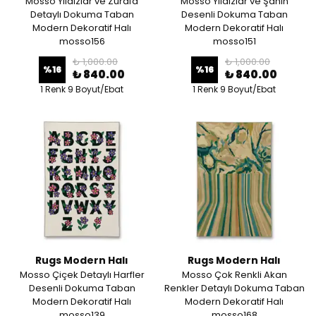
Mosso Yıldızlar ve Zürafa
Mosso Yıldızlar ve Şahin
Detaylı Dokuma Taban
Desenli Dokuma Taban
Modern Dekoratif Halı
Modern Dekoratif Halı
mosso156
mosso151
₺ 1,000.00
₺ 1,000.00
%
16
%
16
₺ 840.00
₺ 840.00
1 Renk 9 Boyut/Ebat
1 Renk 9 Boyut/Ebat
Rugs Modern Halı
Rugs Modern Halı
Mosso Çiçek Detaylı Harfler
Mosso Çok Renkli Akan
Desenli Dokuma Taban
Renkler Detaylı Dokuma Taban
Modern Dekoratif Halı
Modern Dekoratif Halı
mosso139
mosso168