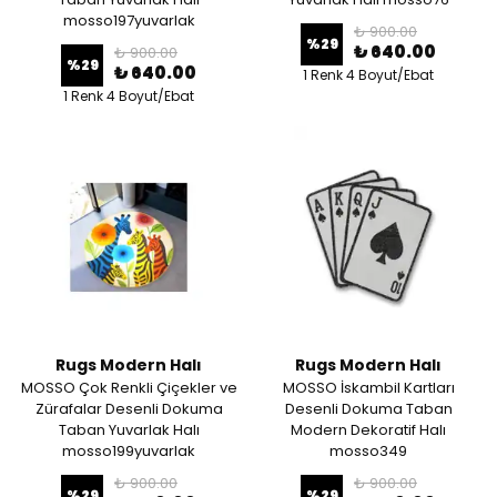
mosso197yuvarlak
₺ 900.00
%
29
₺ 640.00
₺ 900.00
%
29
₺ 640.00
1 Renk 4 Boyut/Ebat
1 Renk 4 Boyut/Ebat
Rugs Modern Halı
Rugs Modern Halı
MOSSO Çok Renkli Çiçekler ve
MOSSO İskambil Kartları
Zürafalar Desenli Dokuma
Desenli Dokuma Taban
Taban Yuvarlak Halı
Modern Dekoratif Halı
mosso199yuvarlak
mosso349
₺ 900.00
₺ 900.00
%
29
%
29