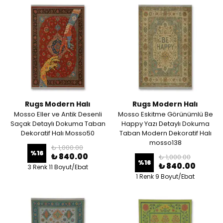
Rugs Modern Halı
Rugs Modern Halı
Mosso Eller ve Antik Desenli
Mosso Eskitme Görünümlü Be
Saçak Detaylı Dokuma Taban
Happy Yazı Detaylı Dokuma
Dekoratif Halı Mosso50
Taban Modern Dekoratif Halı
mosso138
₺ 1,000.00
%
16
₺ 840.00
₺ 1,000.00
%
16
₺ 840.00
3 Renk 11 Boyut/Ebat
1 Renk 9 Boyut/Ebat