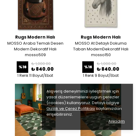
Rugs Modern Halı
Rugs Modern Halı
MOSSO Araba Temalı Desen
MOSSO At Detaylı Dokuma
Modern Dekoratif Halı
Taban ModernDekoratif Halı
mosso509
mosso150
₺ 1,000.00
₺ 1,000.00
%
16
%
16
₺ 840.00
₺ 840.00
1 Renk 11 Boyut/Ebat
1 Renk 9 Boyut/Ebat
Alışveriş deneyiminizi iyileştirmek için
yasal düzenlemelere uygun çerezler
(cookies) kullanıyoruz. Detaylı bilgiye
Gizlilik ve Çerez Politikası
sayfamızdan
erişebilirsiniz.
Anladım