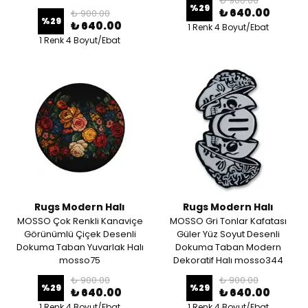
₺ 900.00
%
29
₺ 640.00
₺ 900.00
%
29
₺ 640.00
1 Renk 4 Boyut/Ebat
1 Renk 4 Boyut/Ebat
Rugs Modern Halı
Rugs Modern Halı
MOSSO Çok Renkli Kanaviçe
MOSSO Gri Tonlar Kafatası
Görünümlü Çiçek Desenli
Güler Yüz Soyut Desenli
Dokuma Taban Yuvarlak Halı
Dokuma Taban Modern
mosso75
Dekoratif Halı mosso344
₺ 900.00
₺ 900.00
%
29
%
29
₺ 640.00
₺ 640.00
1 Renk 4 Boyut/Ebat
1 Renk 4 Boyut/Ebat