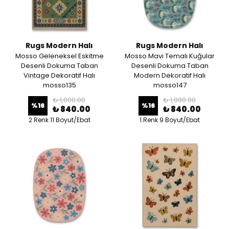
Rugs Modern Halı
Rugs Modern Halı
Mosso Geleneksel Eskitme
Mosso Mavi Temalı Kuğular
Desenli Dokuma Taban
Desenli Dokuma Taban
Vintage Dekoratif Halı
Modern Dekoratif Halı
mosso135
mosso147
₺ 1,000.00
₺ 1,000.00
%
16
%
16
₺ 840.00
₺ 840.00
2 Renk 11 Boyut/Ebat
1 Renk 9 Boyut/Ebat