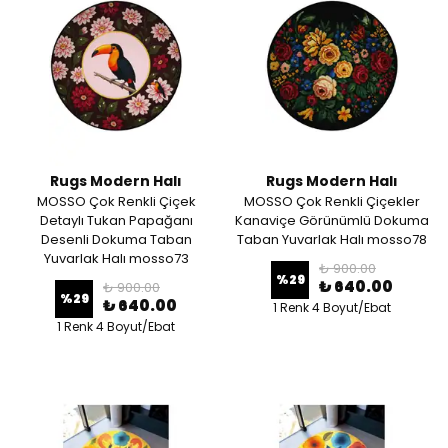
Rugs Modern Halı
Rugs Modern Halı
MOSSO Çok Renkli Çiçek
MOSSO Çok Renkli Çiçekler
Detaylı Tukan Papağanı
Kanaviçe Görünümlü Dokuma
Desenli Dokuma Taban
Taban Yuvarlak Halı mosso78
Yuvarlak Halı mosso73
₺ 900.00
%
29
₺ 640.00
₺ 900.00
%
29
₺ 640.00
1 Renk 4 Boyut/Ebat
1 Renk 4 Boyut/Ebat