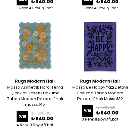
₺ 640.00
₺ 640.00
1 Renk 4 Boyut/Ebat
1 Renk 4 Boyut/Ebat
Rugs Modern Halı
Rugs Modern Halı
Mosso Asimetrik Floral Tema
Mosso Be Happy Yazı Detaylı
Çiçekler Desenli Dokuma
Dokuma Taban Modern
Taban Modern Dekoratif Halı
Dekoratif Halı Mosso132
mosso145
₺ 1,000.00
%
16
₺ 840.00
₺ 1,000.00
%
16
₺ 840.00
3 Renk 11 Boyut/Ebat
4 Renk 9 Boyut/Ebat