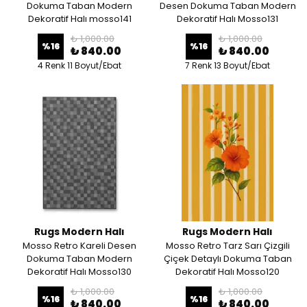
Dokuma Taban Modern
Desen Dokuma Taban Modern
Dekoratif Halı mosso141
Dekoratif Halı Mosso131
₺ 1,000.00
₺ 1,000.00
%
16
%
16
₺ 840.00
₺ 840.00
4 Renk 11 Boyut/Ebat
7 Renk 13 Boyut/Ebat
Rugs Modern Halı
Rugs Modern Halı
Mosso Retro Kareli Desen
Mosso Retro Tarz Sarı Çizgili
Dokuma Taban Modern
Çiçek Detaylı Dokuma Taban
Dekoratif Halı Mosso130
Dekoratif Halı Mosso120
₺ 1,000.00
₺ 1,000.00
%
16
%
16
₺ 840.00
₺ 840.00