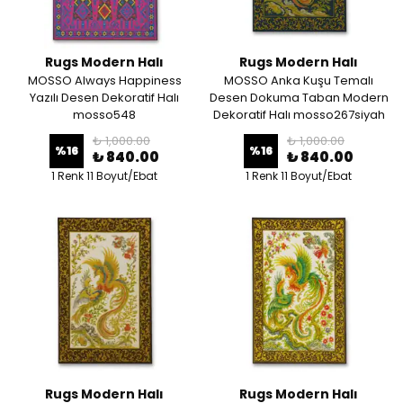
Rugs Modern Halı
Rugs Modern Halı
MOSSO Always Happiness
MOSSO Anka Kuşu Temalı
Yazılı Desen Dekoratif Halı
Desen Dokuma Taban Modern
mosso548
Dekoratif Halı mosso267siyah
₺ 1,000.00
₺ 1,000.00
%
16
%
16
₺ 840.00
₺ 840.00
1 Renk 11 Boyut/Ebat
1 Renk 11 Boyut/Ebat
Rugs Modern Halı
Rugs Modern Halı