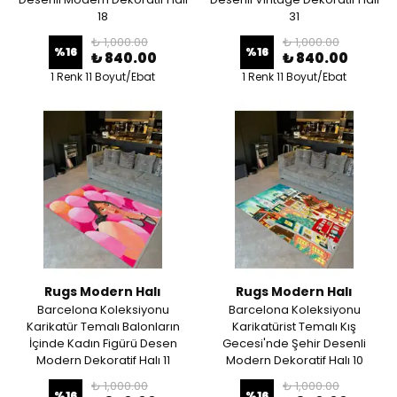
18
31
₺ 1,000.00
₺ 1,000.00
%
16
%
16
₺ 840.00
₺ 840.00
1 Renk 11 Boyut/Ebat
1 Renk 11 Boyut/Ebat
Rugs Modern Halı
Rugs Modern Halı
Barcelona Koleksiyonu
Barcelona Koleksiyonu
Karikatür Temalı Balonların
Karikatürist Temalı Kış
İçinde Kadın Figürü Desen
Gecesi'nde Şehir Desenli
Modern Dekoratif Halı 11
Modern Dekoratif Halı 10
₺ 1,000.00
₺ 1,000.00
%
16
%
16