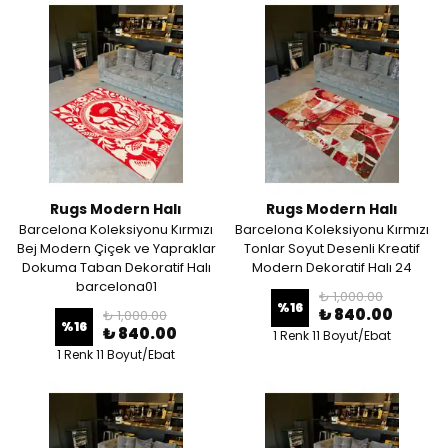
Rugs Modern Halı
Rugs Modern Halı
Barcelona Koleksiyonu Kırmızı
Barcelona Koleksiyonu Kırmızı
Bej Modern Çiçek ve Yapraklar
Tonlar Soyut Desenli Kreatif
Dokuma Taban Dekoratif Halı
Modern Dekoratif Halı 24
barcelona01
₺ 1,000.00
%
16
₺ 840.00
₺ 1,000.00
%
16
₺ 840.00
1 Renk 11 Boyut/Ebat
1 Renk 11 Boyut/Ebat