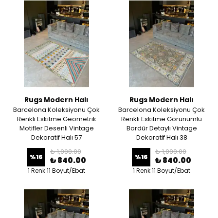
Rugs Modern Halı
Rugs Modern Halı
Barcelona Koleksiyonu Çok
Barcelona Koleksiyonu Çok
Renkli Eskitme Geometrik
Renkli Eskitme Görünümlü
Motifler Desenli Vintage
Bordür Detaylı Vintage
Dekoratif Halı 57
Dekoratif Halı 38
₺ 1,000.00
₺ 1,000.00
%
16
%
16
₺ 840.00
₺ 840.00
1 Renk 11 Boyut/Ebat
1 Renk 11 Boyut/Ebat