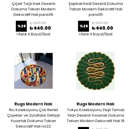
Çiçek Taçlı İnek Desenli
Şapkalı Kedi Desenli Dokuma
Dokuma Taban Modern
Taban Modern Dekoratif Halı
Dekoratif Halı paris06
paris05
₺ 900.00
₺ 900.00
%
29
%
29
₺ 640.00
₺ 640.00
1 Renk 4 Boyut/Ebat
1 Renk 4 Boyut/Ebat
Rugs Modern Halı
Rugs Modern Halı
Rio Koleksiyonu Çok Renkli
Tokyo Koleksiyonu Yeşil Temalı
Çiçekler ve Zürafalar Detaylı
Yılan Desenli Yuvarlak Dokuma
Yuvarlak Dokuma Taban
Taban Modern Dekoratif Halı 19
Dekoratif Halı rio22