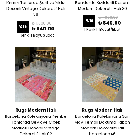
Kırmızı Tonlarda Şerit ve Yıldız
Renklerde Kızılderili Desenli
Desenli Vintage Dekoratif Halı
Modern Dekoratif Halı 30
58
₺ 1,000.00
%
16
₺ 840.00
₺ 1,000.00
%
16
₺ 840.00
1 Renk 11 Boyut/Ebat
1 Renk 11 Boyut/Ebat
Rugs Modern Halı
Rugs Modern Halı
Barcelona Koleksiyonu Pembe
Barcelona Koleksiyonu Sarı
Tonlarda Geyik ve Çiçek
Mavi Temalı Dokuma Taban
Motifleri Desenli Vintage
Modern Dekoratif Halı
Dekoratif Halı 02
barcelona46