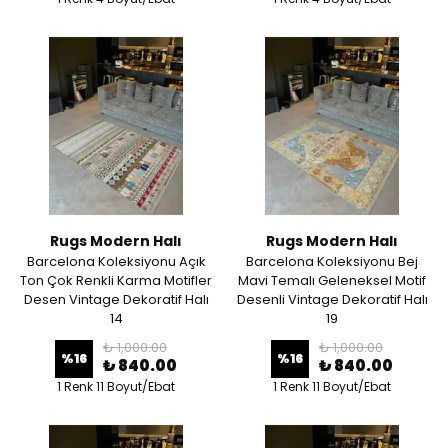
Rugs Modern Halı
Rugs Modern Halı
Barcelona Koleksiyonu Açık
Barcelona Koleksiyonu Bej
Ton Çok Renkli Karma Motifler
Mavi Temalı Geleneksel Motif
Desen Vintage Dekoratif Halı
Desenli Vintage Dekoratif Halı
14
19
₺ 1,000.00
₺ 1,000.00
%
16
%
16
₺ 840.00
₺ 840.00
1 Renk 11 Boyut/Ebat
1 Renk 11 Boyut/Ebat