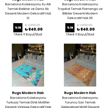
Barcelona Koleksiyonu Su Altı
Barcelona Koleksiyonu
Temalı Balıklar ve Deniz Atı
Tropikal Temalı Flamengo ve
Desenli Modern Dekoratif Halı
Bitkiler Desenli Modern
12
Dekoratif Halı 05
₺ 1,000.00
₺ 1,000.00
%
16
%
16
₺ 840.00
₺ 840.00
1 Renk 11 Boyut/Ebat
1 Renk 11 Boyut/Ebat
Rugs Modern Halı
Rugs Modern Halı
Barcelona Koleksiyonu
Barcelona Koleksiyonu
Turkuaz Temalı Etnik Motifler
Turuncu Sarı Temalı
Desenli Vintage Dekoratif Halı
Geleneksel Motif Desenli