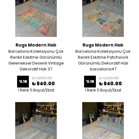
Rugs Modern Halı
Rugs Modern Halı
Barcelona Koleksiyonu Çok
Barcelona Koleksiyonu Çok
Renkli Eskitme Görünümlü
Renkli Eskitme Patchwork
Geleneksel Desenli Vintage
Görünümlü Dekoratif Halı
Dekoratif Halı 37
barcelona47
₺ 1,000.00
₺ 1,000.00
%
16
%
16
₺ 840.00
₺ 840.00
1 Renk 11 Boyut/Ebat
1 Renk 11 Boyut/Ebat