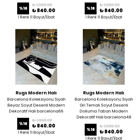
₺ 1,000.00
₺ 1,000.00
%
16
%
16
₺ 840.00
₺ 840.00
1 Renk 11 Boyut/Ebat
1 Renk 11 Boyut/Ebat
Rugs Modern Halı
Rugs Modern Halı
Barcelona Koleksiyonu Siyah
Barcelona Koleksiyonu Siyah
Beyaz Soyut Desenli Modern
Gri Temalı Soyut Desenli
Dekoratif Halı barcelona66
Dokuma Taban Modern
Dekoratif Halı barcelona48
₺ 1,000.00
%
16
₺ 840.00
₺ 1,000.00
%
16
₺ 840.00
1 Renk 11 Boyut/Ebat
1 Renk 11 Boyut/Ebat