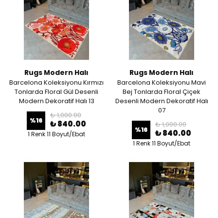
Rugs Modern Halı
Rugs Modern Halı
Barcelona Koleksiyonu Kırmızı
Barcelona Koleksiyonu Mavi
Tonlarda Floral Gül Desenli
Bej Tonlarda Floral Çiçek
Modern Dekoratif Halı 13
Desenli Modern Dekoratif Halı
07
₺ 1,000.00
%
16
₺ 840.00
₺ 1,000.00
%
16
₺ 840.00
1 Renk 11 Boyut/Ebat
1 Renk 11 Boyut/Ebat