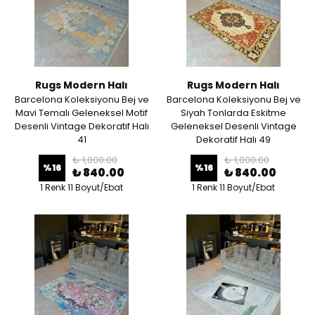
Rugs Modern Halı
Rugs Modern Halı
Barcelona Koleksiyonu Bej ve
Barcelona Koleksiyonu Bej ve
Mavi Temalı Geleneksel Motif
Siyah Tonlarda Eskitme
Desenli Vintage Dekoratif Halı
Geleneksel Desenli Vintage
41
Dekoratif Halı 49
₺ 1,000.00
₺ 1,000.00
%
16
%
16
₺ 840.00
₺ 840.00
1 Renk 11 Boyut/Ebat
1 Renk 11 Boyut/Ebat