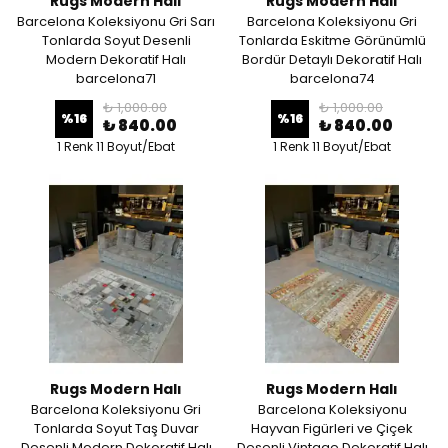
Rugs Modern Halı
Rugs Modern Halı
Barcelona Koleksiyonu Gri Sarı
Barcelona Koleksiyonu Gri
Tonlarda Soyut Desenli
Tonlarda Eskitme Görünümlü
Modern Dekoratif Halı
Bordür Detaylı Dekoratif Halı
barcelona71
barcelona74
₺ 1,000.00
₺ 1,000.00
%
16
%
16
₺ 840.00
₺ 840.00
1 Renk 11 Boyut/Ebat
1 Renk 11 Boyut/Ebat
Rugs Modern Halı
Rugs Modern Halı
Barcelona Koleksiyonu Gri
Barcelona Koleksiyonu
Tonlarda Soyut Taş Duvar
Hayvan Figürleri ve Çiçek
Desenli Modern Dekoratif Halı
Desenli Vintage Dekoratif Halı