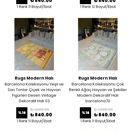
₺ 840.00
₺ 840.00
1 Renk 11 Boyut/Ebat
1 Renk 12 Boyut/Ebat
Rugs Modern Halı
Rugs Modern Halı
Barcelona Koleksiyonu Yeşil ve
Barcelona Koleksiyonu Çok
Sarı Tonlar Çiçek ve Hayvan
Renkli Ağaç Hayvan ve Şekiller
Figürleri Desen Vintage
Modern Dekoratif Halı
Dekoratif Halı 03
barcelona70
₺ 1,000.00
₺ 1,000.00
%
16
%
16
₺ 840.00
₺ 840.00
1 Renk 11 Boyut/Ebat
1 Renk 11 Boyut/Ebat