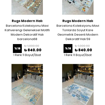
Rugs Modern Halı
Rugs Modern Halı
Barcelona Koleksiyonu Mavi
Barcelona Koleksiyonu Mavi
Kahverengi Geleneksel Motifli
Tonlarda Soyut Kare
Modern Dekoratif Halı
Geometrik Desenli Modern
barcelona68
Dekoratif Halı 59
₺ 1,000.00
₺ 1,000.00
%
16
%
16
₺ 840.00
₺ 840.00
1 Renk 11 Boyut/Ebat
1 Renk 11 Boyut/Ebat