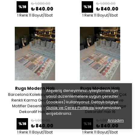
₺ 1,000.00
₺ 1,000.00
%
16
%
16
₺ 840.00
₺ 840.00
1 Renk 11 Boyut/Ebat
1 Renk 11 Boyut/Ebat
Rugs Modern Halı
Rugs Modern Halı
Alışveriş deneyiminizi iyileştirmek için
Barcelona Koleksiyonu Çok
Barcelona Koleksiyonu Çok
yasal düzenlemelere uygun çerezler
Renkli Karma Geometrik
Renkli Karma Motifler ve
(cookies) kullanıyoruz. Detaylı bilgiye
Motifler Desenli Vintage
Geometrik Desenli Vintage
Gizlilik ve Çerez Politikası
sayfamızdan
Dekoratif Halı 32
Dekoratif Halı 16
erişebilirsiniz.
₺ 1,000.00
₺ 1,000.00
Anladım
%
16
%
16
₺ 840.00
₺ 840.00
1 Renk 11 Boyut/Ebat
1 Renk 11 Boyut/Ebat