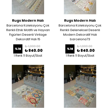
Rugs Modern Halı
Rugs Modern Halı
Barcelona Koleksiyonu Çok
Barcelona Koleksiyonu Çok
Renkli Etnik Motifli ve Hayvan
Renkli Geleneksel Desenli
Figürleri Desenli Vintage
Modern Dekoratif Halı
Dekoratif Halı 15
barcelona73
₺ 1,000.00
₺ 1,000.00
%
16
%
16
₺ 840.00
₺ 840.00
1 Renk 11 Boyut/Ebat
1 Renk 11 Boyut/Ebat