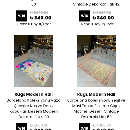
60
Vintage Dekoratif Halı 42
₺ 1,000.00
₺ 1,000.00
%
16
%
16
₺ 840.00
₺ 840.00
1 Renk 11 Boyut/Ebat
1 Renk 11 Boyut/Ebat
Rugs Modern Halı
Rugs Modern Halı
Barcelona Koleksiyonu Vazo
Barcelona Koleksiyonu Yeşil ve
Çiçekler Kuş ve Deniz
Mavi Tonlar Eskitme Çiçek
Kabukları Desenli Modern
Motifleri Desenli Vintage
Dekoratif Halı 09
Dekoratif Halı 53
₺ 1,000.00
₺ 1,000.00
%
16
%
16