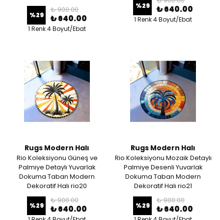
₺ 900.00
%
29
₺ 640.00
₺ 900.00
%
29
₺ 640.00
1 Renk 4 Boyut/Ebat
1 Renk 4 Boyut/Ebat
Rugs Modern Halı
Rugs Modern Halı
Rio Koleksiyonu Güneş ve
Rio Koleksiyonu Mozaik Detaylı
Palmiye Detaylı Yuvarlak
Palmiye Desenli Yuvarlak
Dokuma Taban Modern
Dokuma Taban Modern
Dekoratif Halı rio20
Dekoratif Halı rio21
₺ 900.00
₺ 900.00
%
29
%
29
₺ 640.00
₺ 640.00
1 Renk 4 Boyut/Ebat
1 Renk 4 Boyut/Ebat