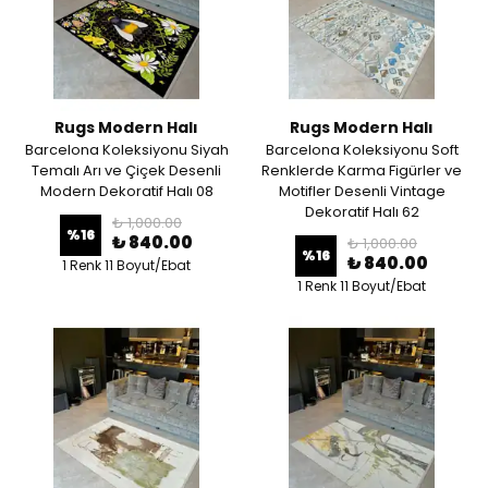
Rugs Modern Halı
Rugs Modern Halı
Barcelona Koleksiyonu Siyah
Barcelona Koleksiyonu Soft
Temalı Arı ve Çiçek Desenli
Renklerde Karma Figürler ve
Modern Dekoratif Halı 08
Motifler Desenli Vintage
Dekoratif Halı 62
₺ 1,000.00
%
16
₺ 840.00
₺ 1,000.00
%
16
₺ 840.00
1 Renk 11 Boyut/Ebat
1 Renk 11 Boyut/Ebat