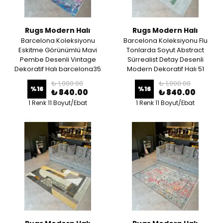
Rugs Modern Halı
Rugs Modern Halı
Barcelona Koleksiyonu
Barcelona Koleksiyonu Flu
Eskitme Görünümlü Mavi
Tonlarda Soyut Abstract
Pembe Desenli Vintage
Sürrealist Detay Desenli
Dekoratif Halı barcelona35
Modern Dekoratif Halı 51
₺ 1,000.00
₺ 1,000.00
%
16
%
16
₺ 840.00
₺ 840.00
1 Renk 11 Boyut/Ebat
1 Renk 11 Boyut/Ebat