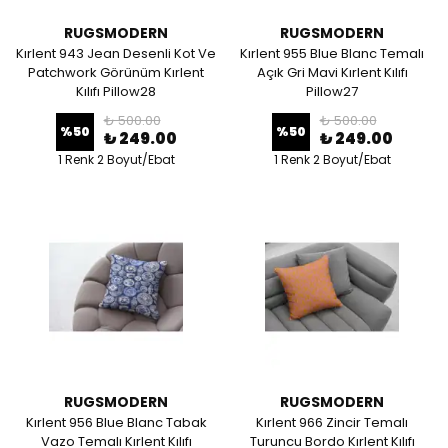
RUGSMODERN
RUGSMODERN
Kırlent 943 Jean Desenli Kot Ve
Kırlent 955 Blue Blanc Temalı
Patchwork Görünüm Kırlent
Açık Gri Mavi Kırlent Kılıfı
Kılıfı Pillow28
Pillow27
₺ 500.00
₺ 500.00
%
50
%
50
₺ 249.00
₺ 249.00
1 Renk 2 Boyut/Ebat
1 Renk 2 Boyut/Ebat
RUGSMODERN
RUGSMODERN
Kırlent 956 Blue Blanc Tabak
Kırlent 966 Zincir Temalı
Vazo Temalı Kırlent Kılıfı
Turuncu Bordo Kırlent Kılıfı