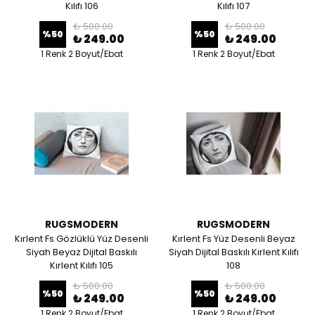
Kılıfı 106
Kılıfı 107
₺ 500.00
₺ 500.00
%
50
%
50
₺ 249.00
₺ 249.00
1 Renk 2 Boyut/Ebat
1 Renk 2 Boyut/Ebat
RUGSMODERN
RUGSMODERN
Kırlent Fs Gözlüklü Yüz Desenli
Kırlent Fs Yüz Desenli Beyaz
Siyah Beyaz Dijital Baskılı
Siyah Dijital Baskılı Kırlent Kılıfı
Kırlent Kılıfı 105
108
₺ 500.00
₺ 500.00
%
50
%
50
₺ 249.00
₺ 249.00
1 Renk 2 Boyut/Ebat
1 Renk 2 Boyut/Ebat