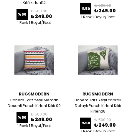
Kılıfı kırlent12
₺ 500.00
%
50
₺ 249.00
₺ 500.00
%
50
₺ 249.00
1 Renk 1 Boyut/Ebat
1 Renk 1 Boyut/Ebat
RUGSMODERN
RUGSMODERN
Bohem Tarz Yeşil Mercan
Bohem Tarz Yeşil Yaprak
Desenli Punch Kırlent Kılıfı 09
Detaylı Punch Kırlent Kılıfı
kırlent18
₺ 500.00
%
50
₺ 249.00
₺ 500.00
%
50
₺ 249.00
1 Renk 1 Boyut/Ebat
1 Renk 1 Boyut/Ebat