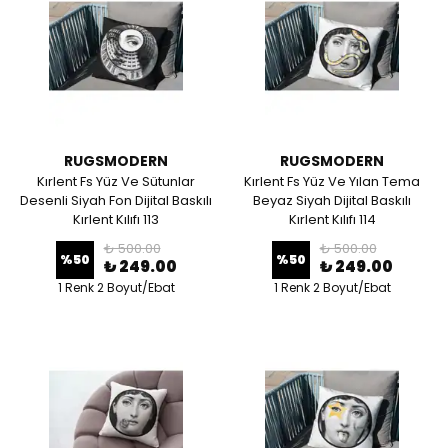
RUGSMODERN
RUGSMODERN
Kırlent Fs Yüz Ve Sütunlar
Kırlent Fs Yüz Ve Yılan Tema
Desenli Siyah Fon Dijital Baskılı
Beyaz Siyah Dijital Baskılı
Kırlent Kılıfı 113
Kırlent Kılıfı 114
₺ 500.00
₺ 500.00
%
50
%
50
₺ 249.00
₺ 249.00
1 Renk 2 Boyut/Ebat
1 Renk 2 Boyut/Ebat