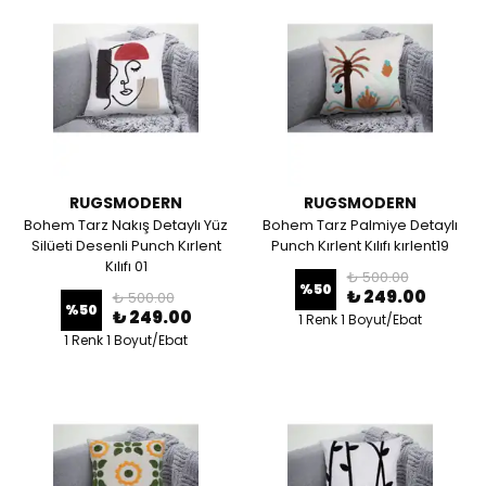
RUGSMODERN
RUGSMODERN
Bohem Tarz Nakış Detaylı Yüz
Bohem Tarz Palmiye Detaylı
Silüeti Desenli Punch Kırlent
Punch Kırlent Kılıfı kırlent19
Kılıfı 01
₺ 500.00
%
50
₺ 249.00
₺ 500.00
%
50
₺ 249.00
1 Renk 1 Boyut/Ebat
1 Renk 1 Boyut/Ebat