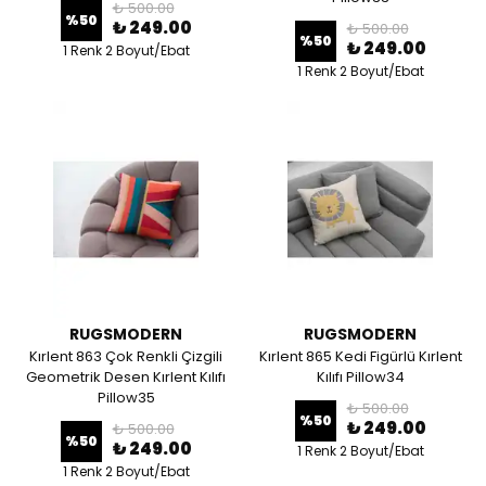
₺ 500.00
%
50
₺ 249.00
₺ 500.00
%
50
₺ 249.00
1 Renk 2 Boyut/Ebat
1 Renk 2 Boyut/Ebat
RUGSMODERN
RUGSMODERN
Kırlent 863 Çok Renkli Çizgili
Kırlent 865 Kedi Figürlü Kırlent
Geometrik Desen Kırlent Kılıfı
Kılıfı Pillow34
Pillow35
₺ 500.00
%
50
₺ 249.00
₺ 500.00
%
50
₺ 249.00
1 Renk 2 Boyut/Ebat
1 Renk 2 Boyut/Ebat