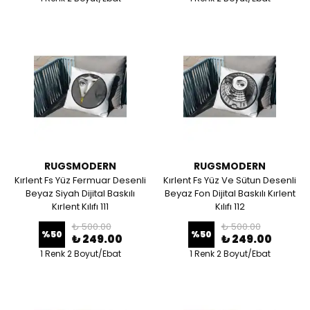
RUGSMODERN
RUGSMODERN
Kırlent Fs Yüz Fermuar Desenli
Kırlent Fs Yüz Ve Sütun Desenli
Beyaz Siyah Dijital Baskılı
Beyaz Fon Dijital Baskılı Kırlent
Kırlent Kılıfı 111
Kılıfı 112
₺ 500.00
₺ 500.00
%
50
%
50
₺ 249.00
₺ 249.00
1 Renk 2 Boyut/Ebat
1 Renk 2 Boyut/Ebat