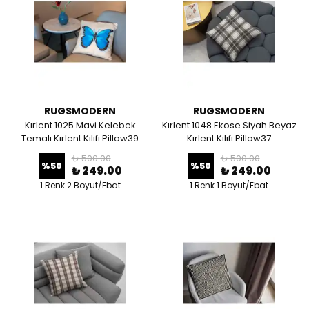
RUGSMODERN
RUGSMODERN
Kırlent 1025 Mavi Kelebek
Kırlent 1048 Ekose Siyah Beyaz
Temalı Kırlent Kılıfı Pillow39
Kırlent Kılıfı Pillow37
₺ 500.00
₺ 500.00
%
50
%
50
₺ 249.00
₺ 249.00
1 Renk 2 Boyut/Ebat
1 Renk 1 Boyut/Ebat