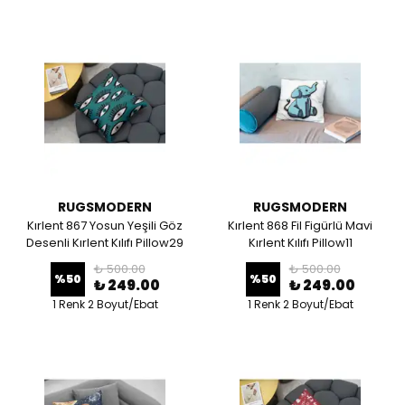
RUGSMODERN
RUGSMODERN
Kırlent 867 Yosun Yeşili Göz
Kırlent 868 Fil Figürlü Mavi
Desenli Kırlent Kılıfı Pillow29
Kırlent Kılıfı Pillow11
₺ 500.00
₺ 500.00
%
50
%
50
₺ 249.00
₺ 249.00
1 Renk 2 Boyut/Ebat
1 Renk 2 Boyut/Ebat