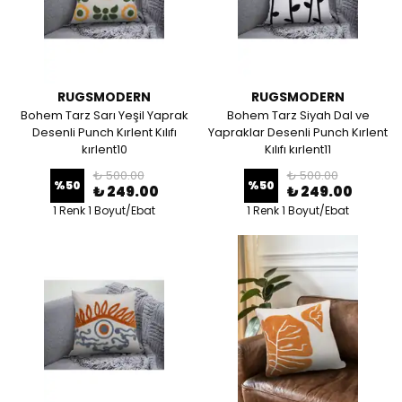
RUGSMODERN
RUGSMODERN
Bohem Tarz Sarı Yeşil Yaprak
Bohem Tarz Siyah Dal ve
Desenli Punch Kırlent Kılıfı
Yapraklar Desenli Punch Kırlent
kırlent10
Kılıfı kırlent11
₺ 500.00
₺ 500.00
%
50
%
50
₺ 249.00
₺ 249.00
1 Renk 1 Boyut/Ebat
1 Renk 1 Boyut/Ebat