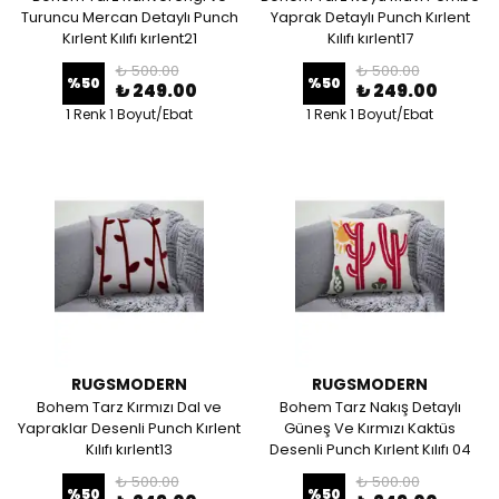
Turuncu Mercan Detaylı Punch
Yaprak Detaylı Punch Kırlent
Kırlent Kılıfı kırlent21
Kılıfı kırlent17
₺ 500.00
₺ 500.00
%
50
%
50
₺ 249.00
₺ 249.00
1 Renk 1 Boyut/Ebat
1 Renk 1 Boyut/Ebat
RUGSMODERN
RUGSMODERN
Bohem Tarz Kırmızı Dal ve
Bohem Tarz Nakış Detaylı
Yapraklar Desenli Punch Kırlent
Güneş Ve Kırmızı Kaktüs
Kılıfı kırlent13
Desenli Punch Kırlent Kılıfı 04
₺ 500.00
₺ 500.00
%
50
%
50