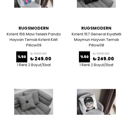
RUGSMODERN
RUGSMODERN
Kırlent 156 Mavi Yelekli Panda
Kırlent 157 General Kıyafetli
Hayvan Temalı Kırlent Kılıfı
Maymun Hayvan Temalı
Pillow09
Pillow08
₺ 500.00
₺ 500.00
%
50
%
50
₺ 249.00
₺ 249.00
1 Renk 2 Boyut/Ebat
1 Renk 2 Boyut/Ebat