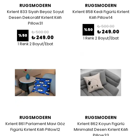
RUGSMODERN
RUGSMODERN
Kırlent 833 Siyah Beyaz Soyut
Kırlent 858 Kedi Figürlü Kırlent
Desen Dekoratif Kırlent Kılıfı
Kılıfı Pillow14
Pillow31
₺ 500.00
%
50
₺ 249.00
₺ 500.00
%
50
₺ 249.00
1 Renk 2 Boyut/Ebat
1 Renk 2 Boyut/Ebat
RUGSMODERN
RUGSMODERN
Kırlent 861 Parlament Mavi Göz
Kırlent 862 Koyun Figürlü
Figürlü Kırlent Kılıfı Pillow12
Minimalist Desen Kırlent Kılıfı
Pillow33