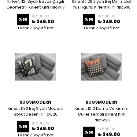
Kırlent 1121 Siyah Beyaz Çizgili
Kırlent 1126 Siyah Bej Minimalist
Geometrik Kırlent Kılıfı Pillow17
Yüz Figürlü Kırlent Kılıfı Pillow18
₺ 500.00
₺ 500.00
%
50
%
50
₺ 249.00
₺ 249.00
1 Renk 2 Boyut/Ebat
1 Renk 2 Boyut/Ebat
RUGSMODERN
RUGSMODERN
Kırlent 1180 Bej Siyah Modern
Kırlent 1210 Dama Ve Kırmızı
Soyut Desenli Pillow20
Güller Temalı Kırlent Kılıfı
Pillow26
₺ 500.00
%
50
₺ 249.00
₺ 500.00
%
50
₺ 249.00
1 Renk 2 Boyut/Ebat