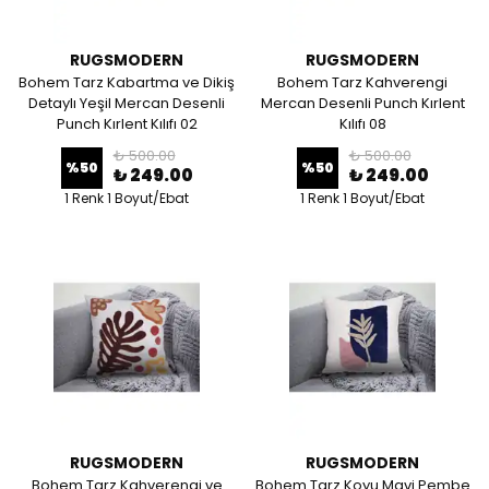
RUGSMODERN
RUGSMODERN
Bohem Tarz Kabartma ve Dikiş
Bohem Tarz Kahverengi
Detaylı Yeşil Mercan Desenli
Mercan Desenli Punch Kırlent
Punch Kırlent Kılıfı 02
Kılıfı 08
₺ 500.00
₺ 500.00
%
50
%
50
₺ 249.00
₺ 249.00
1 Renk 1 Boyut/Ebat
1 Renk 1 Boyut/Ebat
RUGSMODERN
RUGSMODERN
Bohem Tarz Kahverengi ve
Bohem Tarz Koyu Mavi Pembe