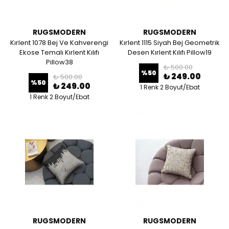
RUGSMODERN
RUGSMODERN
Kırlent 1078 Bej Ve Kahverengi
Kırlent 1115 Siyah Bej Geometrik
Ekose Temalı Kırlent Kılıfı
Desen Kırlent Kılıfı Pillow19
Pillow38
₺ 500.00
%
50
₺ 249.00
₺ 500.00
%
50
₺ 249.00
1 Renk 2 Boyut/Ebat
1 Renk 2 Boyut/Ebat
RUGSMODERN
RUGSMODERN