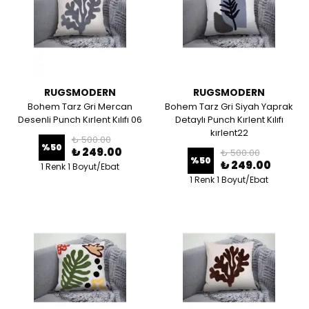
RUGSMODERN
RUGSMODERN
Bohem Tarz Gri Mercan
Bohem Tarz Gri Siyah Yaprak
Desenli Punch Kırlent Kılıfı 06
Detaylı Punch Kırlent Kılıfı
kırlent22
₺ 500.00
%
50
₺ 249.00
₺ 500.00
%
50
₺ 249.00
1 Renk 1 Boyut/Ebat
1 Renk 1 Boyut/Ebat