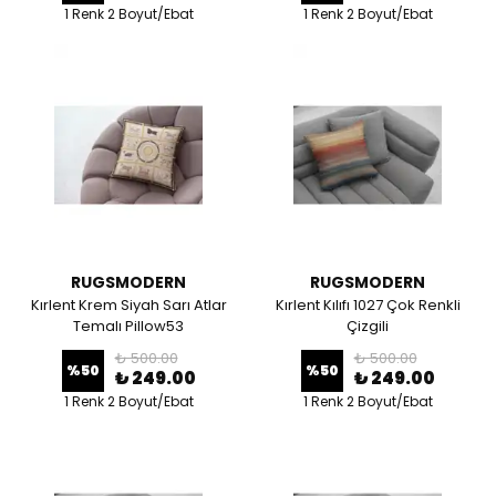
1 Renk 2 Boyut/Ebat
1 Renk 2 Boyut/Ebat
RUGSMODERN
RUGSMODERN
Kırlent Krem Siyah Sarı Atlar
Kırlent Kılıfı 1027 Çok Renkli
Temalı Pillow53
Çizgili
₺ 500.00
₺ 500.00
%
50
%
50
₺ 249.00
₺ 249.00
1 Renk 2 Boyut/Ebat
1 Renk 2 Boyut/Ebat