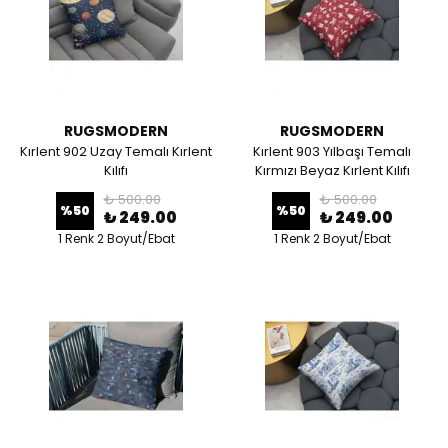
RUGSMODERN
RUGSMODERN
Kırlent 902 Uzay Temalı Kırlent
Kırlent 903 Yılbaşı Temalı
Kılıfı
Kırmızı Beyaz Kırlent Kılıfı
₺ 500.00
₺ 500.00
%
50
%
50
₺ 249.00
₺ 249.00
1 Renk 2 Boyut/Ebat
1 Renk 2 Boyut/Ebat