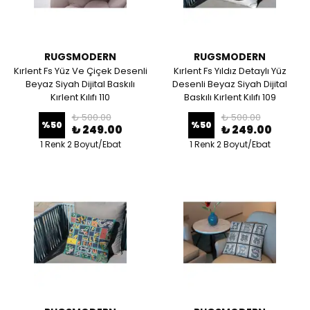
RUGSMODERN
RUGSMODERN
Kırlent Fs Yüz Ve Çiçek Desenli
Kırlent Fs Yıldız Detaylı Yüz
Beyaz Siyah Dijital Baskılı
Desenli Beyaz Siyah Dijital
Kırlent Kılıfı 110
Baskılı Kırlent Kılıfı 109
₺ 500.00
₺ 500.00
%
50
%
50
₺ 249.00
₺ 249.00
1 Renk 2 Boyut/Ebat
1 Renk 2 Boyut/Ebat