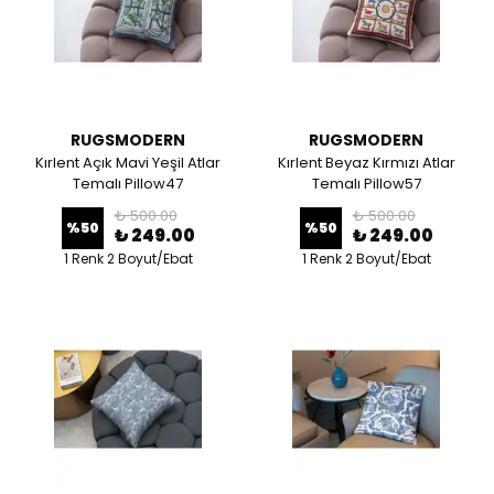
RUGSMODERN
RUGSMODERN
Kırlent Açık Mavi Yeşil Atlar
Kırlent Beyaz Kırmızı Atlar
Temalı Pillow47
Temalı Pillow57
₺ 500.00
₺ 500.00
%
50
%
50
₺ 249.00
₺ 249.00
1 Renk 2 Boyut/Ebat
1 Renk 2 Boyut/Ebat