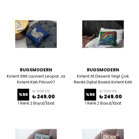
RUGSMODERN
RUGSMODERN
Kırlent 996 Lacivert Leopar Ja
Kırlent At Desenli Yeşil Çok
Kırlent Kılıfı Pillow07
Renkli Dijital Baskılı Kırlent Kılıfı
₺ 500.00
₺ 500.00
%
50
%
50
₺ 249.00
₺ 249.00
1 Renk 2 Boyut/Ebat
1 Renk 2 Boyut/Ebat