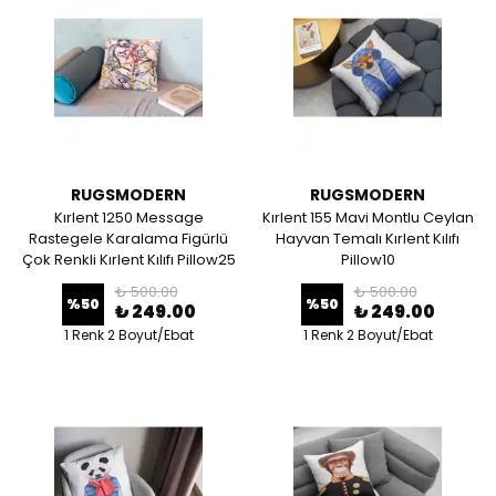
RUGSMODERN
RUGSMODERN
Kırlent 1250 Message
Kırlent 155 Mavi Montlu Ceylan
Rastegele Karalama Figürlü
Hayvan Temalı Kırlent Kılıfı
Çok Renkli Kırlent Kılıfı Pillow25
Pillow10
₺ 500.00
₺ 500.00
%
50
%
50
₺ 249.00
₺ 249.00
1 Renk 2 Boyut/Ebat
1 Renk 2 Boyut/Ebat