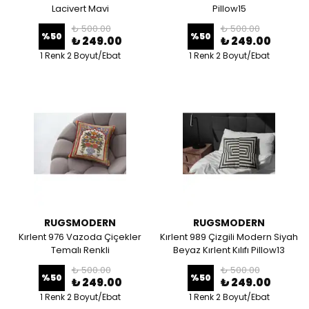
Lacivert Mavi
Pillow15
₺ 500.00
₺ 500.00
%
50
%
50
₺ 249.00
₺ 249.00
1 Renk 2 Boyut/Ebat
1 Renk 2 Boyut/Ebat
RUGSMODERN
RUGSMODERN
Kırlent 976 Vazoda Çiçekler
Kırlent 989 Çizgili Modern Siyah
Temalı Renkli
Beyaz Kırlent Kılıfı Pillow13
₺ 500.00
₺ 500.00
%
50
%
50
₺ 249.00
₺ 249.00
1 Renk 2 Boyut/Ebat
1 Renk 2 Boyut/Ebat