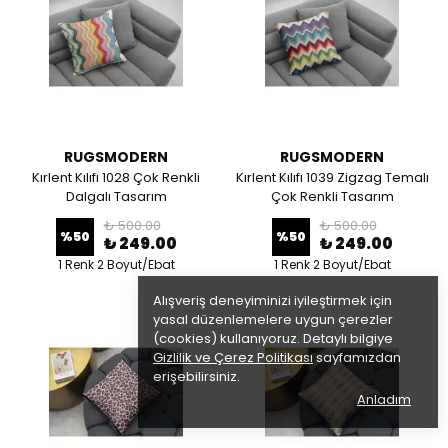
RUGSMODERN
RUGSMODERN
Kırlent Kılıfı 1028 Çok Renkli
Kırlent Kılıfı 1039 Zigzag Temalı
Dalgalı Tasarım
Çok Renkli Tasarım
₺ 500.00
₺ 500.00
%
50
%
50
₺ 249.00
₺ 249.00
1 Renk 2 Boyut/Ebat
1 Renk 2 Boyut/Ebat
Alışveriş deneyiminizi iyileştirmek için
yasal düzenlemelere uygun çerezler
(cookies) kullanıyoruz. Detaylı bilgiye
Gizlilik ve Çerez Politikası
sayfamızdan
erişebilirsiniz.
Anladım