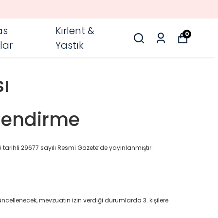
as
Kırlent &
0
lar
Yastık
sı
ilendirme
 tarihli 29677 sayılı Resmi Gazete’de yayınlanmıştır.
ncellenecek, mevzuatın izin verdiği durumlarda 3. kişilere