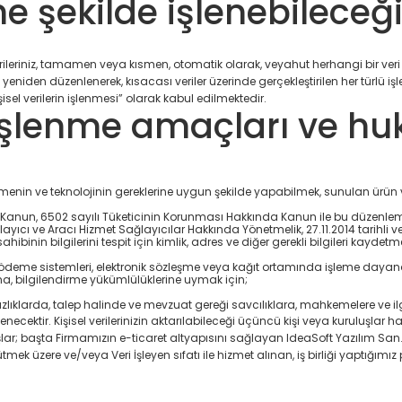
 ne şekilde işlenebileceğ
 verileriniz, tamamen veya kısmen, otomatik olarak, veyahut herhangi bir v
k, yeniden düzenlenerek, kısacası veriler üzerinde gerçekleştirilen her türlü 
isel verilerin işlenmesi” olarak kabul edilmektedir.
n işlenme amaçları ve hu
eşmenin ve teknolojinin gereklerine uygun şekilde yapabilmek, sunulan ürün ve
a Kanun, 6502 sayılı Tüketicinin Korunması Hakkında Kanun ile bu düzenle
layıcı ve Aracı Hizmet Sağlayıcılar Hakkında Yönetmelik, 27.11.2014 tarihli
binin bilgilerini tespit için kimlik, adres ve diğer gerekli bilgileri kaydetme
 ödeme sistemleri, elektronik sözleşme veya kağıt ortamında işleme dayan
ma, bilgilendirme yükümlülüklerine uymak için;
klarda, talep halinde ve mevzuat gereği savcılıklara, mahkemelere ve ilgil
lenecektir. Kişisel verilerinizin aktarılabileceği üçüncü kişi veya kuruluşla
ruluşlar; başta Firmamızın e-ticaret altyapısını sağlayan IdeaSoft Yazılım San. v
ürütmek üzere ve/veya Veri İşleyen sıfatı ile hizmet alınan, iş birliği yaptığımız