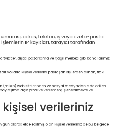
numarası, adres, telefon, iş veya özel e-posta
en işlemlerin IP kayıtları, tarayıcı tarafından
artvizitler, dijital pazarlama ve çağrı merkezi gibi kanallarımız
r yollarla kişisel verilerini paylaşan kişilerden alınan, fiziki
ılan (mikro) web sitelerinden ve sosyal medyadan elde edilen
aylaşıma açık profil ve verilerden; işlenebilmekte ve
şisel verileriniz
 uygun olarak elde edilmiş olan kişisel verileriniz de bu belgede