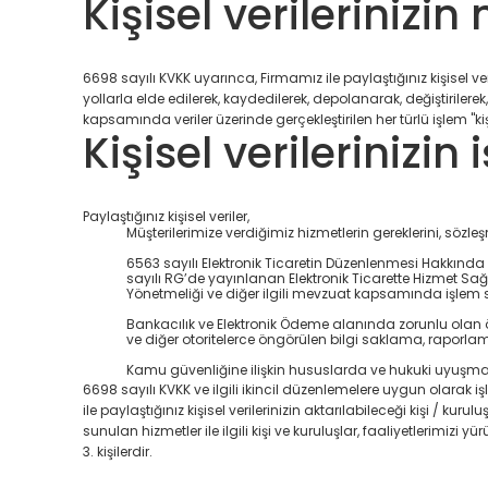
Kişisel verilerinizin
6698 sayılı KVKK uyarınca, Firmamız ile paylaştığınız kişisel
yollarla elde edilerek, kaydedilerek, depolanarak, değiştirilere
kapsamında veriler üzerinde gerçekleştirilen her türlü işlem "kiş
Kişisel verilerinizi
Paylaştığınız kişisel veriler,
Müşterilerimize verdiğimiz hizmetlerin gereklerini, sözl
6563 sayılı Elektronik Ticaretin Düzenlenmesi Hakkınd
sayılı RG’de yayınlanan Elektronik Ticarette Hizmet Sağ
Yönetmeliği ve diğer ilgili mevzuat kapsamında işlem sahi
Bankacılık ve Elektronik Ödeme alanında zorunlu olan
ve diğer otoritelerce öngörülen bilgi saklama, raporla
Kamu güvenliğine ilişkin hususlarda ve hukuki uyuşmazlı
6698 sayılı KVKK ve ilgili ikincil düzenlemelere uygun olarak iş
ile paylaştığınız kişisel verilerinizin aktarılabileceği kişi / ku
sunulan hizmetler ile ilgili kişi ve kuruluşlar, faaliyetlerimizi y
3. kişilerdir.