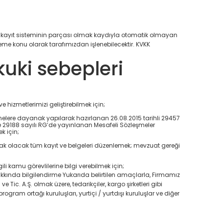
i
eri kayıt sisteminin parçası olmak kaydıyla otomatik olmayan
işleme konu olarak tarafımızdan işlenebilecektir. KVKK
kuki sebepleri
 hizmetlerimizi geliştirebilmek için;
melere dayanak yapılarak hazırlanan 26.08.2015 tarihli 29457
 ve 29188 sayılı RG’de yayınlanan Mesafeli Sözleşmeler
k için;
ak olacak tüm kayıt ve belgeleri düzenlemek; mevzuat gereği
i kamu görevlilerine bilgi verebilmek için;
r hakkında bilgilendirme Yukarıda belirtilen amaçlarla, Firmamız
e Tic. A.Ş. olmak üzere, tedarikçiler, kargo şirketleri gibi
 program ortağı kuruluşları, yurtiçi / yurtdışı kuruluşlar ve diğer