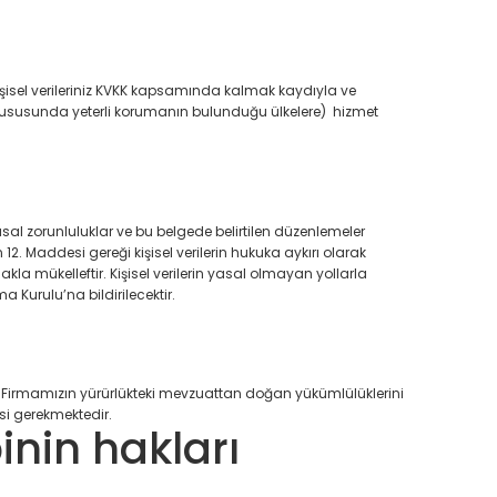
işisel verileriniz KVKK kapsamında kalmak kaydıyla ve
ı hususunda yeterli korumanın bulunduğu ülkelere) hizmet
sal zorunluluklar ve bu belgede belirtilen düzenlemeler
 12. Maddesi gereği kişisel verilerin hukuka aykırı olarak
makla mükelleftir. Kişisel verilerin yasal olmayan yollarla
 Kurulu’na bildirilecektir.
 Firmamızın yürürlükteki mevzuattan doğan yükümlülüklerini
si gerekmektedir.
inin hakları