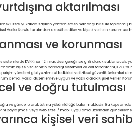
 yurtdışına aktarılması
ilmek üzere, yukarıda sayılan yöntemlerden herhangi birisi ile toplanmış k
l Veriler Kurulu tarafından akredite edilen ve kişisel verilerin korunmas
aklanması ve korunması
a ve sistemlerde KVKK’nun 12. maddesi gereğince gizli olarak saklanacak; ya
mamız, kişisel verilerinizin barındığı sistemleri ve veri tabanlarını, KVKK’nun
le, erişim yönetimi gibi yazılımsal tedbirleri ve fiziksel güvenlik önlemleri al
m derhal, yasal düzenlemeye uygun ve yazılı olarak Kişisel Verileri Koruma
ncel ve doğru tutulması
zi doğru ve güncel olarak tutma yükümlülüğü bulunmaktadır. Bu kapsamda
erilerini paylaşması veya web sitesi / mobil uygulama üzerinden güncelleme
rınca kişisel veri sahib