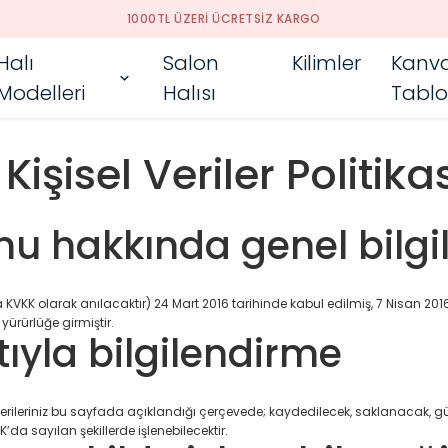
PEŞIN FIYATINA 3 TAKSIT
Halı
Salon
Kilimler
Kanv
Modelleri
Halısı
Tablo
şisel Veriler Politika
unu hakkında genel bilg
VKK olarak anılacaktır) 24 Mart 2016 tarihinde kabul edilmiş, 7 Nisan 2016
yürürlüğe girmiştir.
tıyla bilgilendirme
 verileriniz bu sayfada açıklandığı çerçevede; kaydedilecek, saklanacak, gü
’da sayılan şekillerde işlenebilecektir.