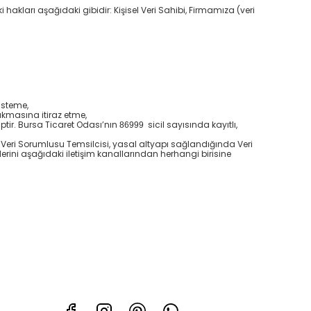
 hakları aşağıdaki gibidir: Kişisel Veri Sahibi, Firmamıza (veri
 isteme,
ıkmasına itiraz etme,
ptir. Bursa Ticaret Odası’nın
sicil sayısında kayıtlı,
86999
eri Sorumlusu Temsilcisi, yasal altyapı sağlandığında Veri
plerini aşağıdaki iletişim kanallarından herhangi birisine