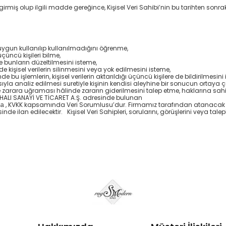
rmiş olup ilgili madde gereğince, Kişisel Veri Sahibi’nin bu tarihten sonraki
uygun kullanılıp kullanılmadığını öğrenme,
üçüncü kişileri bilme,
de bunların düzeltilmesini isteme,
işisel verilerin silinmesini veya yok edilmesini isteme,
nde bu işlemlerin, kişisel verilerin aktarıldığı üçüncü kişilere de bildirilmesini
ıyla analiz edilmesi suretiyle kişinin kendisi aleyhine bir sonucun ortaya ç
yle zarara uğraması hâlinde zararın giderilmesini talep etme, haklarına sahi
LI SANAYİ VE TİCARET A.Ş. adresinde bulunan
, KVKK kapsamında Veri Sorumlusu’dur. Firmamız tarafından atanacak V
sa
e ilan edilecektir. Kişisel Veri Sahipleri, sorularını, görüşlerini veya tale