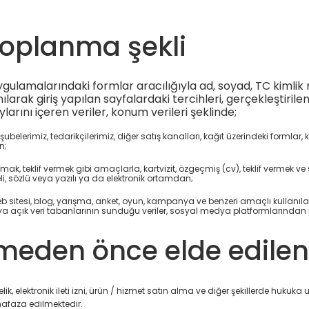
n toplanma şekli
ygulamalarındaki formlar aracılığıyla ad, soyad, TC kimlik 
llanılarak giriş yapılan sayfalardaki tercihleri, gerçekleştiril
larını içeren veriler, konum verileri şeklinde;
lerimiz, tedarikçilerimiz, diğer satış kanalları, kağıt üzerindeki formlar, k
n;
ak, teklif vermek gibi amaçlarla, kartvizit, özgeçmiş (cv), teklif vermek ve sai
, sözlü veya yazılı ya da elektronik ortamdan;
web sitesi, blog, yarışma, anket, oyun, kampanya ve benzeri amaçlı kullan
ya açık veri tabanlarının sunduğu veriler, sosyal medya platformlarından p
eden önce elde edilen ki
ik, elektronik ileti izni, ürün / hizmet satın alma ve diğer şekillerde hukuka
hafaza edilmektedir.