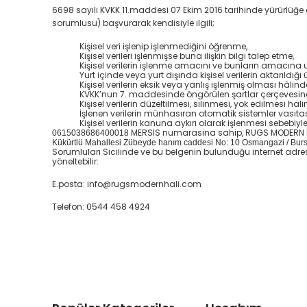
6698 sayılı KVKK 11.maddesi 07 Ekim 2016 tarihinde yürürlüğe gi
sorumlusu) başvurarak kendisiyle ilgili;
Kişisel veri işlenip işlenmediğini öğrenme,
Kişisel verileri işlenmişse buna ilişkin bilgi talep etme,
Kişisel verilerin işlenme amacını ve bunların amacına 
Yurt içinde veya yurt dışında kişisel verilerin aktarıldığı 
Kişisel verilerin eksik veya yanlış işlenmiş olması hâlin
KVKK’nun 7. maddesinde öngörülen şartlar çerçevesinde k
Kişisel verilerin düzeltilmesi, silinmesi, yok edilmesi hali
İşlenen verilerin münhasıran otomatik sistemler vasıtas
Kişisel verilerin kanuna aykırı olarak işlenmesi sebebi
MERSİS numarasına sahip, RUGS MODERN HA
0615038686400018
Kükürtlü Mahallesi Zübeyde hanım caddesi No: 10 Osmangazi / Bur
Sorumluları Sicilinde ve bu belgenin bulunduğu internet adresind
yöneltebilir:
E.posta:
info@rugsmodernhali.com
Telefon:
0544 458 4924