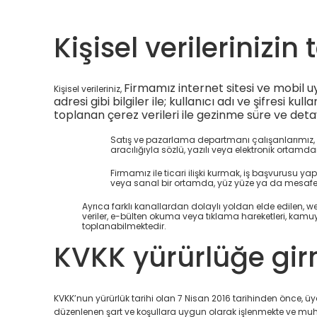
Kişisel verilerinizi
Firmamız internet sitesi ve mobil u
Kişisel verileriniz,
adresi gibi bilgiler ile; kullanıcı adı ve şifresi ku
toplanan çerez verileri ile gezinme süre ve detay
Satış ve pazarlama departmanı çalışanlarımız, şube
aracılığıyla sözlü, yazılı veya elektronik ortamda
Firmamız ile ticari ilişki kurmak, iş başvurusu yapm
veya sanal bir ortamda, yüz yüze ya da mesafeli
Ayrıca farklı kanallardan dolaylı yoldan elde edilen, 
veriler, e-bülten okuma veya tıklama hareketleri, kamu
toplanabilmektedir.
KVKK yürürlüğe girm
KVKK’nun yürürlük tarihi olan 7 Nisan 2016 tarihinden önce, üyel
düzenlenen şart ve koşullara uygun olarak işlenmekte ve mu