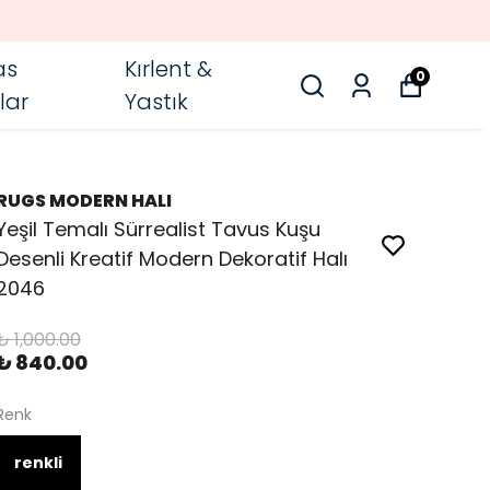
as
Kırlent &
0
lar
Yastık
RUGS MODERN HALI
Yeşil Temalı Sürrealist Tavus Kuşu
Desenli Kreatif Modern Dekoratif Halı
2046
₺ 1,000.00
₺ 840.00
Renk
renkli