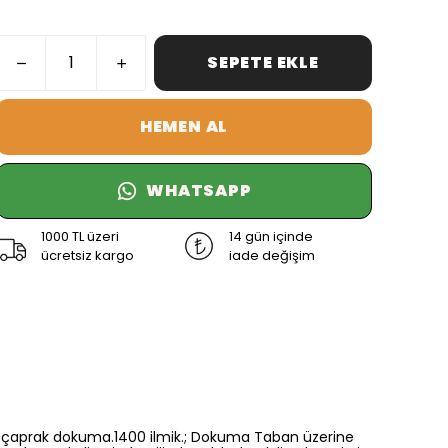
SEPETE EKLE
HEMEN AL
WHATSAPP
1000 TL üzeri
14 gün içinde
ücretsiz kargo
iade değişim
6 renk çaprak dokuma.1400 ilmik.; Dokuma Taban üzerine