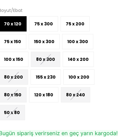
Boyut/Ebat
70 x 120
75 x 300
75 x 200
75 x 150
150 x 300
100 x 300
100 x 150
80 x 300
140 x 200
80 x 200
155 x 230
100 x 200
80 x 150
120 x 180
80 x 240
50 x 80
Bugün sipariş verirseniz en geç yarın kargoda!