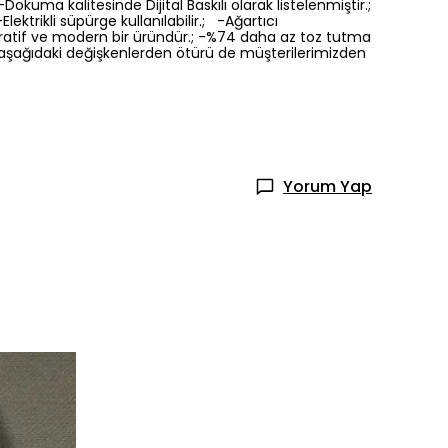
Dokuma kalitesinde Dijital Baskılı olarak listelenmiştir.;
ektrikli süpürge kullanılabilir.; -Ağartıcı
oratif ve modern bir üründür.; -%74 daha az toz tutma
a aşağıdaki değişkenlerden ötürü de müşterilerimizden
Yorum Yap