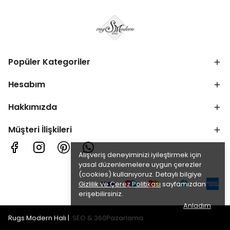
Popüler Kategoriler
Hesabım
Hakkımızda
Müşteri İlişkileri
Alışveriş deneyiminizi iyileştirmek için
yasal düzenlemelere uygun çerezler
(cookies) kullanıyoruz. Detaylı bilgiye
Gizlilik ve Çerez Politikası
sayfamızdan
erişebilirsiniz.
Anladım
Rugs Modern Halı |
SEO
&
360Pazarlama