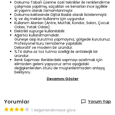
Dokuma Taban üzerine özel teknikler ile renklendirme
çalışması yapılmış, saçakları ve kenarları ince işçilikle
el yapımı olarak tamamlanmıştır.
Dokuma kalitesinde Dijital Baskılı olarak listelenmiştir.
İç ve dış mekan kullanımı için uygundur.
Kullanım Alanları (Antre, Mutfak, Koridor, Salon, Çocuk
Odası, Yatak Odası).
Elektrikli süpürge kullanılabilir.
Ağartıcı kullanılmamalıdır.
Güneşe asıp kurutma yapmayınız, gölgede kurutunuz.
Profesyonel kuru temizleme yapılabilir.
Dekoratif ve modern bir üründür.
%74 daha az toz tutma özelliği ile antialerjik bir
üründür.
Renk Sapması: Renklerdeki sapmayı azaltmak için
elimizden geleni yapıyoruz ama aşağıdaki
değişkenlerden ötürü de müşterilerimizden anlayış
bekliyoru
Devamını Göster
Yorumlar
Yorum Yap
1 değerlendirmeye göre