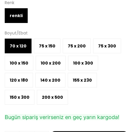
Renk
renkli
Boyut/Ebat
70 x 120
75 x 150
75 x 200
75 x 300
100 x 150
100 x 200
100 x 300
120 x 180
140 x 200
155 x 230
150 x 300
200 x 500
Bugün sipariş verirseniz en geç yarın kargoda!