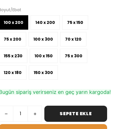
Boyut/Ebat
100 x 200
140 x 200
75 x 150
75 x 200
100 x 300
70 x 120
155 x 230
100 x 150
75 x 300
120 x 180
150 x 300
Bugün sipariş verirseniz en geç yarın kargoda!
SEPETE EKLE