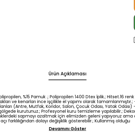
Ürün Açıklaması
5 Polipropilen, %15 Pamuk .; Polipropilen 1400 Dtex İplik.; Hitset.1
kları ve kenarları ince işçilikle el yapımı olarak tamamlanmıştır.; -
nları (Antre, Mutfak, Koridor, Salon, Çocuk Odası, Yatak Odası) -El
gölgede kurutunuz.; Profesyonel kuru temizleme yapılabilir.; Dek
: Renklerdeki sapmayı azaltmak için elimizden geleni yapıyoruz am
açı farklılığından dolayı değişiklik gösterebilir.; Kullanmış olduğu
Devamını Göster