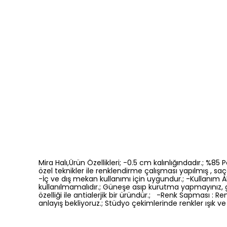
Mira Halı,Ürün Özellikleri; -0.5 cm kalınlığındadır.; %8
özel teknikler ile renklendirme çalışması yapılmış , saça
-İç ve dış mekan kullanımı için uygundur.; -Kullanım Ala
kullanılmamalıdır.; Güneşe asıp kurutma yapmayınız, 
özelliği ile antialerjik bir üründür.; -Renk Sapması 
anlayış bekliyoruz.; Stüdyo çekimlerinde renkler ışık ve 