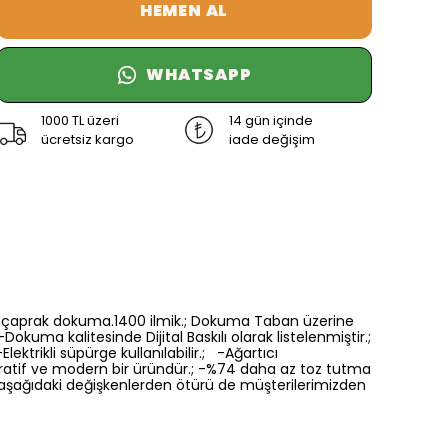
HEMEN AL
WHATSAPP
1000 TL üzeri
14 gün içinde
ücretsiz kargo
iade değişim
6 renk çaprak dokuma.1400 ilmik.; Dokuma Taban üzerine
Dokuma kalitesinde Dijital Baskılı olarak listelenmiştir.;
ektrikli süpürge kullanılabilir.; -Ağartıcı
oratif ve modern bir üründür.; -%74 daha az toz tutma
a aşağıdaki değişkenlerden ötürü de müşterilerimizden