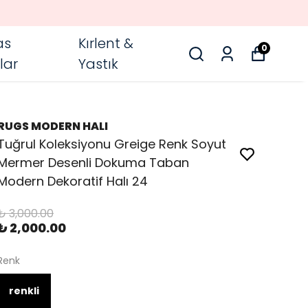
as
Kırlent &
0
lar
Yastık
RUGS MODERN HALI
Tuğrul Koleksiyonu Greige Renk Soyut
Mermer Desenli Dokuma Taban
Modern Dekoratif Halı 24
₺ 3,000.00
₺ 2,000.00
Renk
renkli