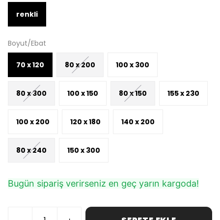
renkli
Boyut/Ebat
70 x 120
80 x 200
100 x 300
80 x 300
100 x 150
80 x 150
155 x 230
100 x 200
120 x 180
140 x 200
80 x 240
150 x 300
Bugün sipariş verirseniz en geç yarın kargoda!