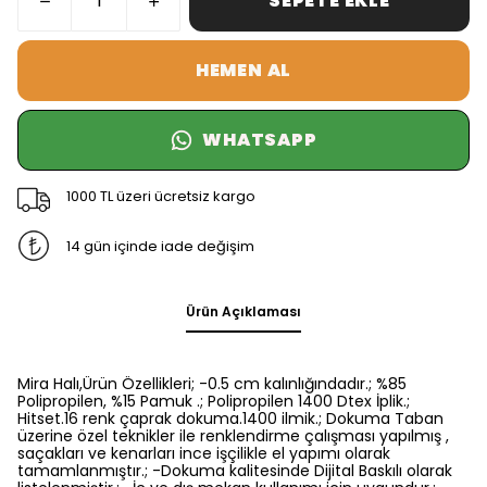
SEPETE EKLE
HEMEN AL
WHATSAPP
1000 TL üzeri ücretsiz kargo
14 gün içinde iade değişim
Ürün Açıklaması
Mira Halı,Ürün Özellikleri; -0.5 cm kalınlığındadır.; %85
Polipropilen, %15 Pamuk .; Polipropilen 1400 Dtex İplik.;
Hitset.16 renk çaprak dokuma.1400 ilmik.; Dokuma Taban
üzerine özel teknikler ile renklendirme çalışması yapılmış ,
saçakları ve kenarları ince işçilikle el yapımı olarak
tamamlanmıştır.; -Dokuma kalitesinde Dijital Baskılı olarak