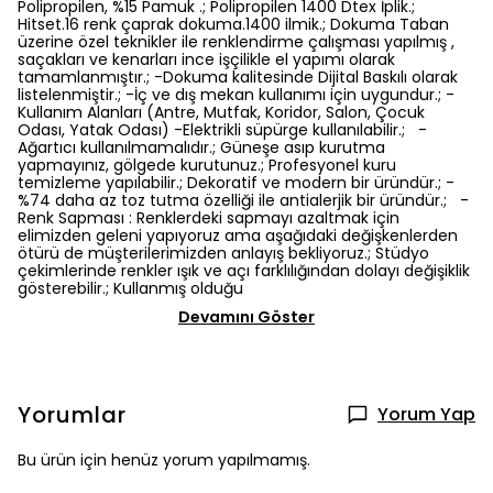
Polipropilen, %15 Pamuk .; Polipropilen 1400 Dtex İplik.;
Hitset.16 renk çaprak dokuma.1400 ilmik.; Dokuma Taban
üzerine özel teknikler ile renklendirme çalışması yapılmış ,
saçakları ve kenarları ince işçilikle el yapımı olarak
tamamlanmıştır.; -Dokuma kalitesinde Dijital Baskılı olarak
listelenmiştir.; -İç ve dış mekan kullanımı için uygundur.; -
Kullanım Alanları (Antre, Mutfak, Koridor, Salon, Çocuk
Odası, Yatak Odası) -Elektrikli süpürge kullanılabilir.; -
Ağartıcı kullanılmamalıdır.; Güneşe asıp kurutma
yapmayınız, gölgede kurutunuz.; Profesyonel kuru
temizleme yapılabilir.; Dekoratif ve modern bir üründür.; -
%74 daha az toz tutma özelliği ile antialerjik bir üründür.; -
Renk Sapması : Renklerdeki sapmayı azaltmak için
elimizden geleni yapıyoruz ama aşağıdaki değişkenlerden
ötürü de müşterilerimizden anlayış bekliyoruz.; Stüdyo
çekimlerinde renkler ışık ve açı farklılığından dolayı değişiklik
gösterebilir.; Kullanmış olduğu
Devamını Göster
Yorumlar
Yorum Yap
Bu ürün için henüz yorum yapılmamış.