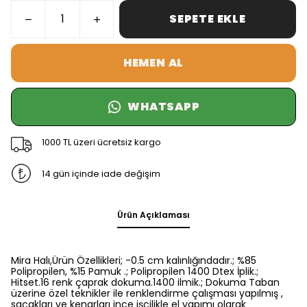
SEPETE EKLE
HEMEN AL
WHATSAPP
1000 TL üzeri ücretsiz kargo
14 gün içinde iade değişim
Ürün Açıklaması
Mira Halı,Ürün Özellikleri; -0.5 cm kalınlığındadır.; %85
Polipropilen, %15 Pamuk .; Polipropilen 1400 Dtex İplik.;
Hitset.16 renk çaprak dokuma.1400 ilmik.; Dokuma Taban
üzerine özel teknikler ile renklendirme çalışması yapılmış ,
saçakları ve kenarları ince işçilikle el yapımı olarak