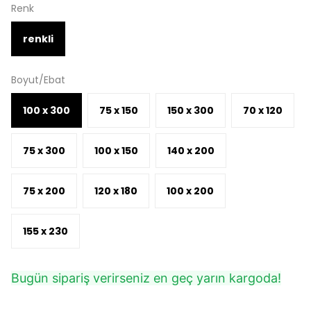
Renk
renkli
Boyut/Ebat
100 x 300
75 x 150
150 x 300
70 x 120
75 x 300
100 x 150
140 x 200
75 x 200
120 x 180
100 x 200
155 x 230
Bugün sipariş verirseniz en geç yarın kargoda!