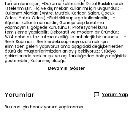
tamamlanmıştır.; -Dokuma kalitesinde Dijital Baskılı olarak
listelenmiştir.; -İç ve dış mekan kullanımı için uygundur.; -
Kullanım Alanları (Antre, Mutfak, Koridor, Salon, Çocuk
Odası, Yatak Odası) -Elektrikli süpürge kullanılabilir.; -
Ağartıcı kullanılmamalıdır.; Güneşe asıp kurutma
yapmayınız, gölgede kurutunuz.; Profesyonel kuru
temizleme yapılabilir.; Dekoratif ve modern bir üründür.; -
%74 daha az toz tutma özelliği ile antialerjik bir üründür.; -
Renk Sapması : Renklerdeki sapmayı azaltmak için
elimizden geleni yapıyoruz ama aşağıdaki değişkenlerden
ötürü de müşterilerimizden anlayış bekliyoruz.; Stüdyo
çekimlerinde renkler ışık ve açı farklılığından dolayı değişiklik
gösterebilir.; Kullanmış olduğu
Devamını Göster
Yorumlar
Yorum Yap
Bu ürün için henüz yorum yapılmamış.