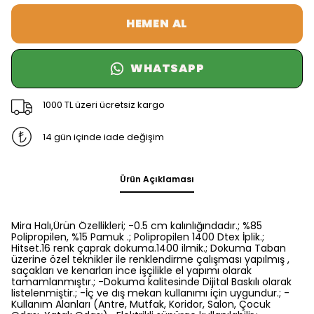
HEMEN AL
WHATSAPP
1000 TL üzeri ücretsiz kargo
14 gün içinde iade değişim
Ürün Açıklaması
Mira Halı,Ürün Özellikleri; -0.5 cm kalınlığındadır.; %85
Polipropilen, %15 Pamuk .; Polipropilen 1400 Dtex İplik.;
Hitset.16 renk çaprak dokuma.1400 ilmik.; Dokuma Taban
üzerine özel teknikler ile renklendirme çalışması yapılmış ,
saçakları ve kenarları ince işçilikle el yapımı olarak
tamamlanmıştır.; -Dokuma kalitesinde Dijital Baskılı olarak
listelenmiştir.; -İç ve dış mekan kullanımı için uygundur.; -
Kullanım Alanları (Antre, Mutfak, Koridor, Salon, Çocuk