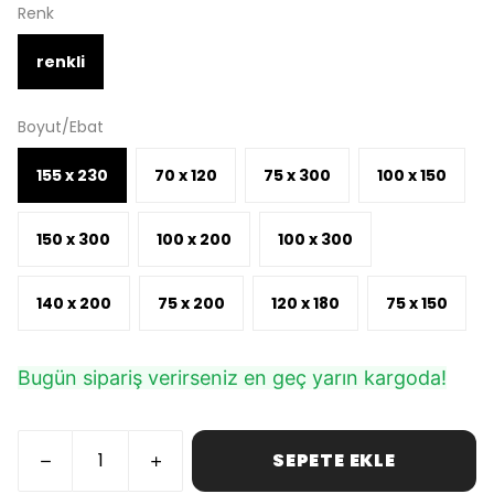
Renk
renkli
Boyut/Ebat
155 x 230
70 x 120
75 x 300
100 x 150
150 x 300
100 x 200
100 x 300
140 x 200
75 x 200
120 x 180
75 x 150
Bugün sipariş verirseniz en geç yarın kargoda!
SEPETE EKLE