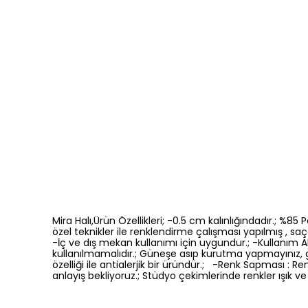
Mira Halı,Ürün Özellikleri; -0.5 cm kalınlığındadır.; %8
özel teknikler ile renklendirme çalışması yapılmış , saça
-İç ve dış mekan kullanımı için uygundur.; -Kullanım Ala
kullanılmamalıdır.; Güneşe asıp kurutma yapmayınız, 
özelliği ile antialerjik bir üründür.; -Renk Sapması 
anlayış bekliyoruz.; Stüdyo çekimlerinde renkler ışık ve 