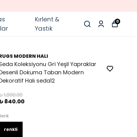
as
Kırlent &
0
lar
Yastık
RUGS MODERN HALI
Seda Koleksiyonu Gri Yeşil Yapraklar
Desenli Dokuma Taban Modern
Dekoratif Halı seda12
₺ 1,000.00
₺ 840.00
Renk
renkli