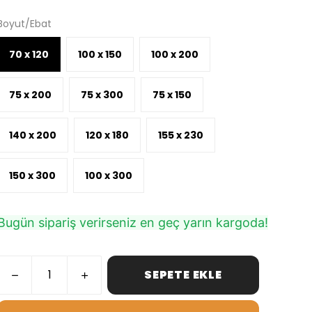
Boyut/Ebat
70 x 120
100 x 150
100 x 200
75 x 200
75 x 300
75 x 150
140 x 200
120 x 180
155 x 230
150 x 300
100 x 300
Bugün sipariş verirseniz en geç yarın kargoda!
SEPETE EKLE