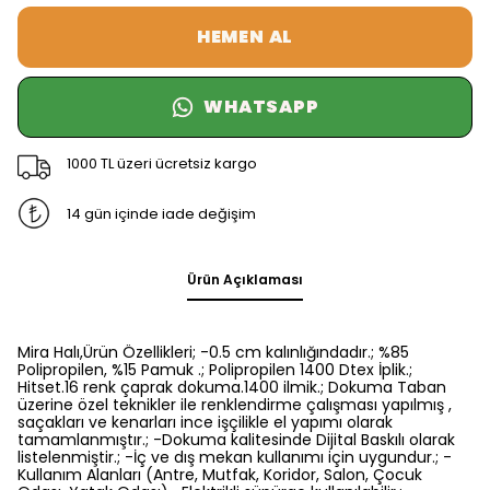
HEMEN AL
WHATSAPP
1000 TL üzeri ücretsiz kargo
14 gün içinde iade değişim
Ürün Açıklaması
Mira Halı,Ürün Özellikleri; -0.5 cm kalınlığındadır.; %85
Polipropilen, %15 Pamuk .; Polipropilen 1400 Dtex İplik.;
Hitset.16 renk çaprak dokuma.1400 ilmik.; Dokuma Taban
üzerine özel teknikler ile renklendirme çalışması yapılmış ,
saçakları ve kenarları ince işçilikle el yapımı olarak
tamamlanmıştır.; -Dokuma kalitesinde Dijital Baskılı olarak
listelenmiştir.; -İç ve dış mekan kullanımı için uygundur.; -
Kullanım Alanları (Antre, Mutfak, Koridor, Salon, Çocuk