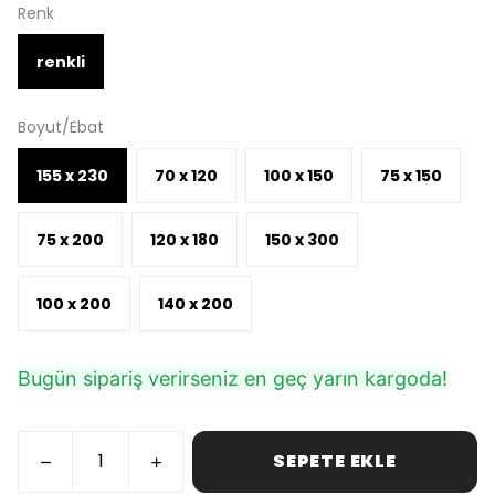
Renk
renkli
Boyut/Ebat
155 x 230
70 x 120
100 x 150
75 x 150
75 x 200
120 x 180
150 x 300
100 x 200
140 x 200
Bugün sipariş verirseniz en geç yarın kargoda!
SEPETE EKLE