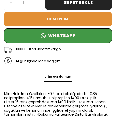
SEPETE EKLE
HEMEN AL
WHATSAPP
1000 TL üzeri ücretsiz kargo
14 gün içinde iade değişim
Ürün Açıklaması
Mira Halı,Ürün Özellikleri; -0.5 cm kalınlığındadır.; %85
Polipropilen, %15 Pamuk .; Polipropilen 1400 Dtex İplik.;
Hitset.16 renk çaprak dokuma.1400 ilmik.; Dokuma Taban
üzerine özel teknikler ile renklendirme çalışması yapılmış ,
saçakları ve kenarları ince işçilikle el yapımı olarak
tamamlanmıştır.; -Dokuma kalitesinde Dijital Baskılı olarak