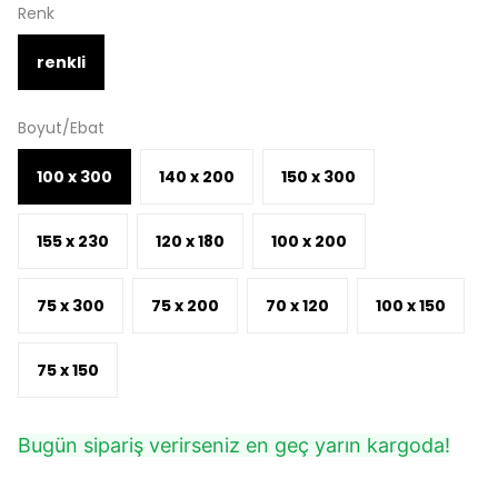
Renk
renkli
Boyut/Ebat
100 x 300
140 x 200
150 x 300
155 x 230
120 x 180
100 x 200
75 x 300
75 x 200
70 x 120
100 x 150
75 x 150
Bugün sipariş verirseniz en geç yarın kargoda!