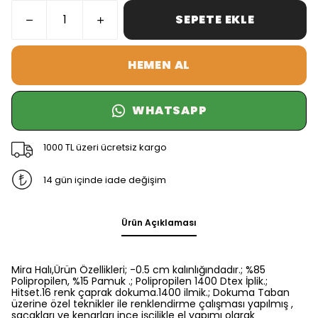
SEPETE EKLE
HEMEN AL
WHATSAPP
1000 TL üzeri ücretsiz kargo
14 gün içinde iade değişim
Ürün Açıklaması
Mira Halı,Ürün Özellikleri; -0.5 cm kalınlığındadır.; %85
Polipropilen, %15 Pamuk .; Polipropilen 1400 Dtex İplik.;
Hitset.16 renk çaprak dokuma.1400 ilmik.; Dokuma Taban
üzerine özel teknikler ile renklendirme çalışması yapılmış ,
saçakları ve kenarları ince işçilikle el yapımı olarak