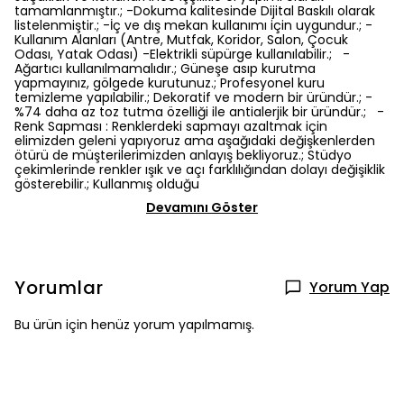
tamamlanmıştır.; -Dokuma kalitesinde Dijital Baskılı olarak
listelenmiştir.; -İç ve dış mekan kullanımı için uygundur.; -
Kullanım Alanları (Antre, Mutfak, Koridor, Salon, Çocuk
Odası, Yatak Odası) -Elektrikli süpürge kullanılabilir.; -
Ağartıcı kullanılmamalıdır.; Güneşe asıp kurutma
yapmayınız, gölgede kurutunuz.; Profesyonel kuru
temizleme yapılabilir.; Dekoratif ve modern bir üründür.; -
%74 daha az toz tutma özelliği ile antialerjik bir üründür.; -
Renk Sapması : Renklerdeki sapmayı azaltmak için
elimizden geleni yapıyoruz ama aşağıdaki değişkenlerden
ötürü de müşterilerimizden anlayış bekliyoruz.; Stüdyo
çekimlerinde renkler ışık ve açı farklılığından dolayı değişiklik
gösterebilir.; Kullanmış olduğu
Devamını Göster
Yorumlar
Yorum Yap
Bu ürün için henüz yorum yapılmamış.