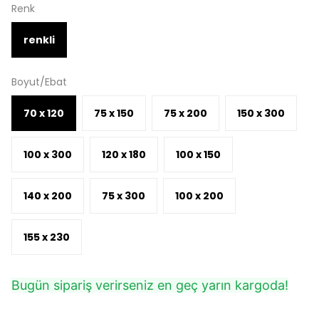
Renk
renkli
Boyut/Ebat
70 x 120
75 x 150
75 x 200
150 x 300
100 x 300
120 x 180
100 x 150
140 x 200
75 x 300
100 x 200
155 x 230
Bugün sipariş verirseniz en geç yarın kargoda!