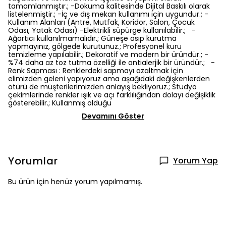
tamamlanmıştır.; -Dokuma kalitesinde Dijital Baskılı olarak
listelenmiştir.; -İç ve dış mekan kullanımı için uygundur.; -
Kullanım Alanları (Antre, Mutfak, Koridor, Salon, Çocuk
Odası, Yatak Odası) -Elektrikli süpürge kullanılabilir.; -
Ağartıcı kullanılmamalıdır.; Güneşe asıp kurutma
yapmayınız, gölgede kurutunuz.; Profesyonel kuru
temizleme yapılabilir.; Dekoratif ve modern bir üründür.; -
%74 daha az toz tutma özelliği ile antialerjik bir üründür.; -
Renk Sapması : Renklerdeki sapmayı azaltmak için
elimizden geleni yapıyoruz ama aşağıdaki değişkenlerden
ötürü de müşterilerimizden anlayış bekliyoruz.; Stüdyo
çekimlerinde renkler ışık ve açı farklılığından dolayı değişiklik
gösterebilir.; Kullanmış olduğu
Devamını Göster
Yorumlar
Yorum Yap
Bu ürün için henüz yorum yapılmamış.