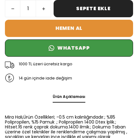
SEPETE EKLE
HEMEN AL
WHATSAPP
1000 TL üzeri ücretsiz kargo
14 gün içinde iade değişim
Ürün Açıklaması
Mira Halı,Ürün Özellikleri; -0.5 cm kalınlığındadır.; %85
Polipropilen, %15 Pamuk .; Polipropilen 1400 Dtex İplik.;
Hitset.16 renk çaprak dokuma.1400 ilmik.; Dokuma Taban
üzerine özel teknikler ile renklendirme çalışması yapılmış ,
saçakları ve kenarları ince işçilikle el yapımı olarak