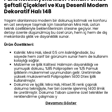
Şeftali Çiçekleri ve Kuş Desenli Modern
Dekoratif Halı 148
Yaşam alanlarınıza modern bir dokunuş katmak ve konforu
en üst seviyeye taşımak için tasarlanan Mira Halı, üstün
teknik özellikleriyle beklentilerinizin ötesine geçiyor. Her
detayı özenle düşünülmüş bu özel ürün, hem iç hem de dış
mekanlarda şıklık ve dayanıklılık sunar.
Ürün Özellikleri:
Kalınlık: Mira Halı, ideal 0.5 cm kalınlığındadır, bu
sayede hem zarif bir görünüm sunar hem de kullanım
kolaylığı sağlar.
Malzeme ve İplik Kalitesi: Halımızın dayanıklılığı ve
yumuşak dokusu, %85 Polipropilen ve %15 Pamuk
ipliklerin mükemmel uyumundan gelir. Üretiminde
yüksek mukavemetli Polipropilen 1400 Dtex İplik
kullanılmıştır.
Dokuma ve İşçilik: Mira Halı, Hitset.16 renk çaprak
dokuma tekniğiyle, her biri özenle işlenmiş 1400 ilmik
ile üretilmiştir. Dokuma Taban üzerine özel teknikler ile
renklendirme çalışması y
Devamını Göster