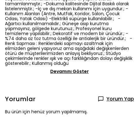
tamamlanmıştır.; -Dokuma kalitesinde Dijital Baskılı olarak
listelenmiştir.; -İç ve dış mekan kullanımı için uygundur.; -
Kullanım Alanları (Antre, Mutfak, Koridor, Salon, Çocuk
Odası, Yatak Odası) -Elektrikli süpürge kullanılabilir.; -
Ağartıcı kullanılmamalıdır.; Güneşe asıp kurutma
yapmayınız, gölgede kurutunuz.; Profesyonel kuru
temizleme yapılabilir.; Dekoratif ve modern bir üründür.; -
%74 daha az toz tutma özelliği ile antialerjik bir üründür.; -
Renk Sapması : Renklerdeki sapmayı azaltmak için
elimizden geleni yapıyoruz ama aşağıdaki değişkenlerden
ötürü de müşterilerimizden anlayış bekliyoruz.; Stüdyo
çekimlerinde renkler ışık ve açı farklılığından dolayı değişiklik
gösterebilir.; Kullanmış olduğu
Devamını Göster
Yorumlar
Yorum Yap
Bu ürün için henüz yorum yapılmamış.