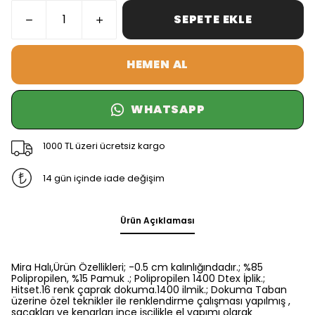
SEPETE EKLE
HEMEN AL
WHATSAPP
1000 TL üzeri ücretsiz kargo
14 gün içinde iade değişim
Ürün Açıklaması
Mira Halı,Ürün Özellikleri; -0.5 cm kalınlığındadır.; %85
Polipropilen, %15 Pamuk .; Polipropilen 1400 Dtex İplik.;
Hitset.16 renk çaprak dokuma.1400 ilmik.; Dokuma Taban
üzerine özel teknikler ile renklendirme çalışması yapılmış ,
saçakları ve kenarları ince işçilikle el yapımı olarak