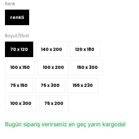
Renk
renkli
Boyut/Ebat
70 x 120
140 x 200
120 x 180
100 x 150
100 x 200
150 x 300
75 x 150
75 x 300
155 x 230
100 x 300
75 x 200
Bugün sipariş verirseniz en geç yarın kargoda!