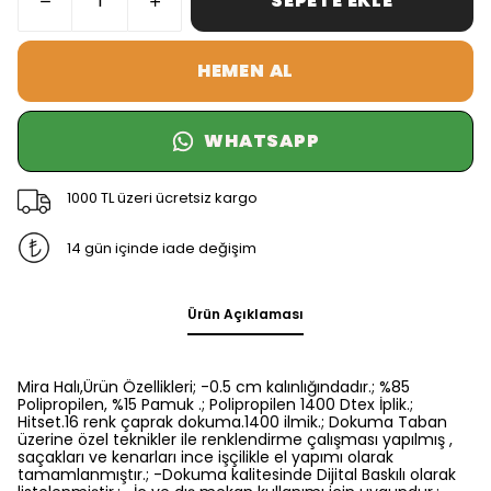
SEPETE EKLE
HEMEN AL
WHATSAPP
1000 TL üzeri ücretsiz kargo
14 gün içinde iade değişim
Ürün Açıklaması
Mira Halı,Ürün Özellikleri; -0.5 cm kalınlığındadır.; %85
Polipropilen, %15 Pamuk .; Polipropilen 1400 Dtex İplik.;
Hitset.16 renk çaprak dokuma.1400 ilmik.; Dokuma Taban
üzerine özel teknikler ile renklendirme çalışması yapılmış ,
saçakları ve kenarları ince işçilikle el yapımı olarak
tamamlanmıştır.; -Dokuma kalitesinde Dijital Baskılı olarak