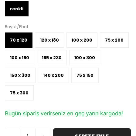
renkli
Boyut/Ebat
70 x 120
120 x 180
100 x 200
75 x 200
100 x 150
155 x 230
100 x 300
150 x 300
140 x 200
75 x 150
75 x 300
Bugün sipariş verirseniz en geç yarın kargoda!