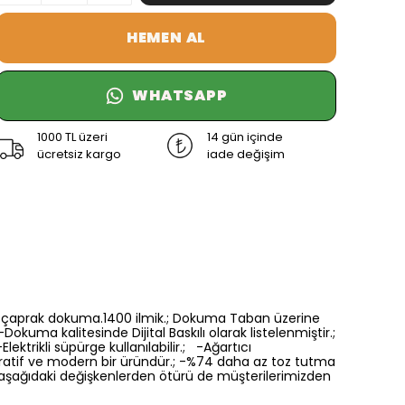
HEMEN AL
WHATSAPP
1000 TL üzeri
14 gün içinde
ücretsiz kargo
iade değişim
6 renk çaprak dokuma.1400 ilmik.; Dokuma Taban üzerine
Dokuma kalitesinde Dijital Baskılı olarak listelenmiştir.;
ektrikli süpürge kullanılabilir.; -Ağartıcı
oratif ve modern bir üründür.; -%74 daha az toz tutma
a aşağıdaki değişkenlerden ötürü de müşterilerimizden