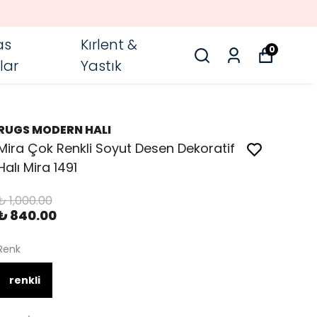
as
Kırlent &
0
lar
Yastık
RUGS MODERN HALI
Mira Çok Renkli Soyut Desen Dekoratif
Halı Mira 1491
₺ 1,000.00
₺ 840.00
Renk
renkli