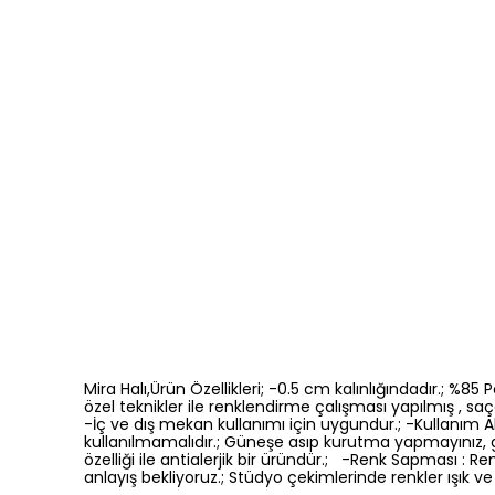
Mira Halı,Ürün Özellikleri; -0.5 cm kalınlığındadır.; %8
özel teknikler ile renklendirme çalışması yapılmış , saça
-İç ve dış mekan kullanımı için uygundur.; -Kullanım Ala
kullanılmamalıdır.; Güneşe asıp kurutma yapmayınız, 
özelliği ile antialerjik bir üründür.; -Renk Sapması 
anlayış bekliyoruz.; Stüdyo çekimlerinde renkler ışık ve 