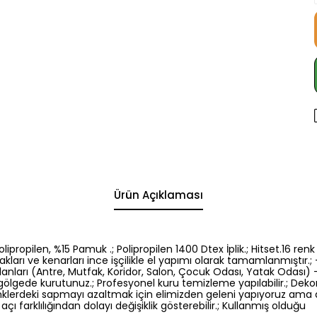
Ürün Açıklaması
5 Polipropilen, %15 Pamuk .; Polipropilen 1400 Dtex İplik.; Hitset.1
kları ve kenarları ince işçilikle el yapımı olarak tamamlanmıştır.; -
nları (Antre, Mutfak, Koridor, Salon, Çocuk Odası, Yatak Odası) -El
gölgede kurutunuz.; Profesyonel kuru temizleme yapılabilir.; Dek
: Renklerdeki sapmayı azaltmak için elimizden geleni yapıyoruz am
açı farklılığından dolayı değişiklik gösterebilir.; Kullanmış olduğu