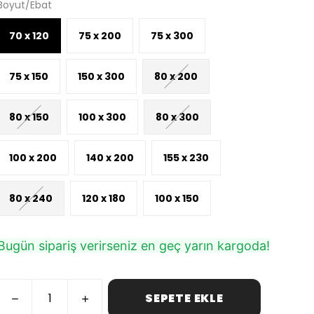
Boyut/Ebat
70 x 120
75 x 200
75 x 300
75 x 150
150 x 300
80 x 200
80 x 150
100 x 300
80 x 300
100 x 200
140 x 200
155 x 230
80 x 240
120 x 180
100 x 150
Bugün sipariş verirseniz en geç yarın kargoda!
SEPETE EKLE