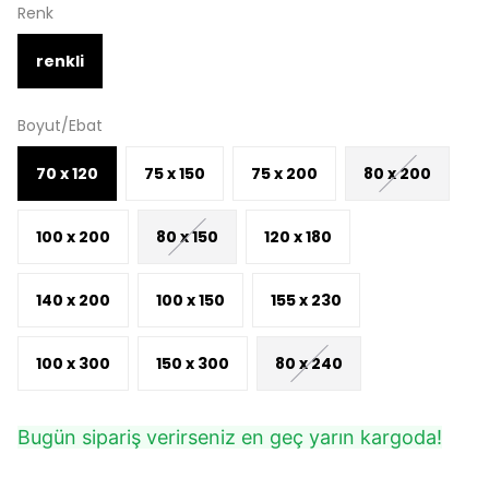
Renk
renkli
Boyut/Ebat
70 x 120
75 x 150
75 x 200
80 x 200
100 x 200
80 x 150
120 x 180
140 x 200
100 x 150
155 x 230
100 x 300
150 x 300
80 x 240
Bugün sipariş verirseniz en geç yarın kargoda!