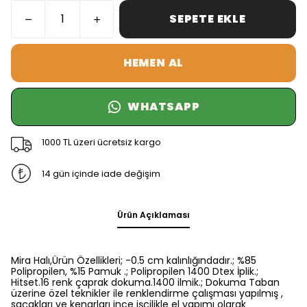
SEPETE EKLE
HEMEN AL
WHATSAPP
1000 TL üzeri ücretsiz kargo
14 gün içinde iade değişim
Ürün Açıklaması
Mira Halı,Ürün Özellikleri; -0.5 cm kalınlığındadır.; %85
Polipropilen, %15 Pamuk .; Polipropilen 1400 Dtex İplik.;
Hitset.16 renk çaprak dokuma.1400 ilmik.; Dokuma Taban
üzerine özel teknikler ile renklendirme çalışması yapılmış ,
saçakları ve kenarları ince işçilikle el yapımı olarak