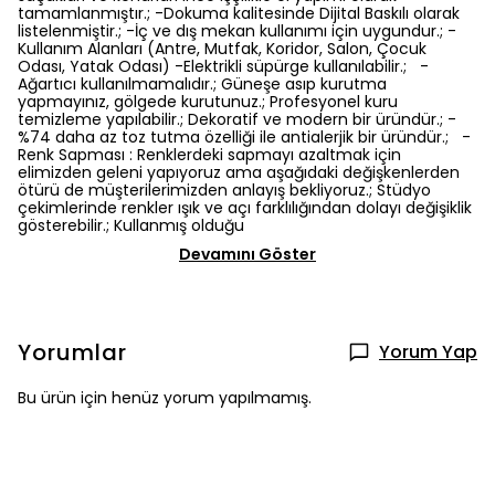
tamamlanmıştır.; -Dokuma kalitesinde Dijital Baskılı olarak
listelenmiştir.; -İç ve dış mekan kullanımı için uygundur.; -
Kullanım Alanları (Antre, Mutfak, Koridor, Salon, Çocuk
Odası, Yatak Odası) -Elektrikli süpürge kullanılabilir.; -
Ağartıcı kullanılmamalıdır.; Güneşe asıp kurutma
yapmayınız, gölgede kurutunuz.; Profesyonel kuru
temizleme yapılabilir.; Dekoratif ve modern bir üründür.; -
%74 daha az toz tutma özelliği ile antialerjik bir üründür.; -
Renk Sapması : Renklerdeki sapmayı azaltmak için
elimizden geleni yapıyoruz ama aşağıdaki değişkenlerden
ötürü de müşterilerimizden anlayış bekliyoruz.; Stüdyo
çekimlerinde renkler ışık ve açı farklılığından dolayı değişiklik
gösterebilir.; Kullanmış olduğu
Devamını Göster
Yorumlar
Yorum Yap
Bu ürün için henüz yorum yapılmamış.