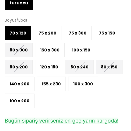
turuncu
Boyut/Ebat
70 x 120
75 x 200
75 x 300
75 x 150
80 x 300
150 x 300
100 x 150
80 x 200
120 x 180
80 x 240
80 x 150
140 x 200
155 x 230
100 x 300
100 x 200
Bugün sipariş verirseniz en geç yarın kargoda!