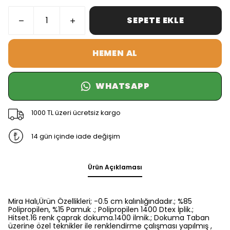
SEPETE EKLE
HEMEN AL
WHATSAPP
1000 TL üzeri ücretsiz kargo
14 gün içinde iade değişim
Ürün Açıklaması
Mira Halı,Ürün Özellikleri; -0.5 cm kalınlığındadır.; %85
Polipropilen, %15 Pamuk .; Polipropilen 1400 Dtex İplik.;
Hitset.16 renk çaprak dokuma.1400 ilmik.; Dokuma Taban
üzerine özel teknikler ile renklendirme çalışması yapılmış ,