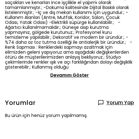
saçakları ve kenarları ince işçilikle el yapımı olarak
tamamlanmıştır.; -Dokuma kalitesinde Dijital Baskılı olarak
listelenmiştir.; -İç ve dış mekan kullanımı için uygundur.; -
Kullanım Alanları (Antre, Mutfak, Koridor, Salon, Çocuk
Odası, Yatak Odası) -Elektrikli süpürge kullanılabilir.; -
Ağartıcı kullanılmamalıdır.; Güneşe asıp kurutma
yapmayınız, gölgede kurutunuz.; Profesyonel kuru
temizleme yapılabilir.; Dekoratif ve modern bir üründür.; -
%74 daha az toz tutma özelliği ile antialerjik bir üründür.; -
Renk Sapması : Renklerdeki sapmayı azaltmak için
elimizden geleni yapıyoruz ama aşağıdaki değişkenlerden
ötürü de müşterilerimizden anlayış bekliyoruz.; Stüdyo
çekimlerinde renkler ışık ve açı farklılığından dolayı değişiklik
gösterebilir.; Kullanmış olduğu
Devamını Göster
Yorumlar
Yorum Yap
Bu ürün için henüz yorum yapılmamış.