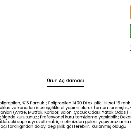
Ürün Açıklaması
5 Polipropilen, %15 Pamuk .; Polipropilen 1400 Dtex İplik.; Hitset.1
kları ve kenarları ince işçilikle el yapımı olarak tamamlanmıştır.; -
nları (Antre, Mutfak, Koridor, Salon, Çocuk Odası, Yatak Odası) -El
gölgede kurutunuz.; Profesyonel kuru temizleme yapılabilir.; Dek
: Renklerdeki sapmayı azaltmak için elimizden geleni yapıyoruz am
açı farklılığından dolayı değişiklik gösterebilir.; Kullanmış olduğu