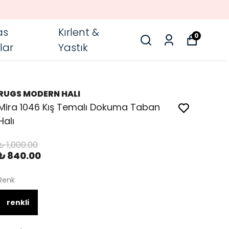
as
Kırlent &
0
lar
Yastık
RUGS MODERN HALI
Mira 1046 Kış Temalı Dokuma Taban
Halı
₺ 1,000.00
₺ 840.00
Renk
renkli