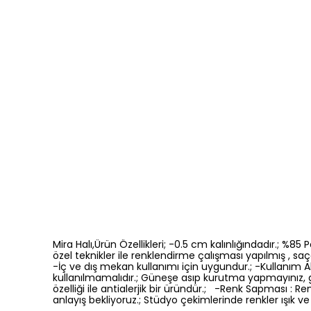
Mira Halı,Ürün Özellikleri; -0.5 cm kalınlığındadır.; %8
özel teknikler ile renklendirme çalışması yapılmış , saça
-İç ve dış mekan kullanımı için uygundur.; -Kullanım Ala
kullanılmamalıdır.; Güneşe asıp kurutma yapmayınız, 
özelliği ile antialerjik bir üründür.; -Renk Sapması 
anlayış bekliyoruz.; Stüdyo çekimlerinde renkler ışık ve 