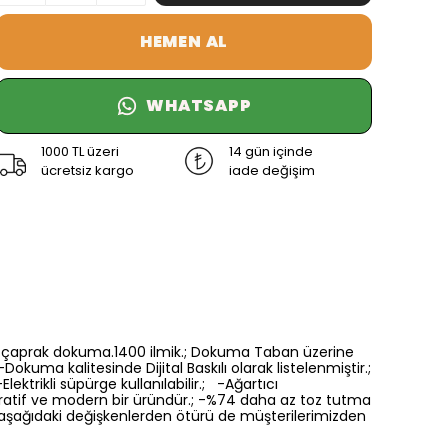
HEMEN AL
WHATSAPP
1000 TL üzeri
14 gün içinde
ücretsiz kargo
iade değişim
6 renk çaprak dokuma.1400 ilmik.; Dokuma Taban üzerine
Dokuma kalitesinde Dijital Baskılı olarak listelenmiştir.;
ektrikli süpürge kullanılabilir.; -Ağartıcı
oratif ve modern bir üründür.; -%74 daha az toz tutma
a aşağıdaki değişkenlerden ötürü de müşterilerimizden