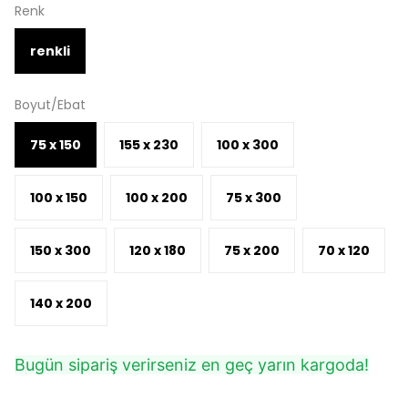
Renk
renkli
Boyut/Ebat
75 x 150
155 x 230
100 x 300
100 x 150
100 x 200
75 x 300
150 x 300
120 x 180
75 x 200
70 x 120
140 x 200
Bugün sipariş verirseniz en geç yarın kargoda!