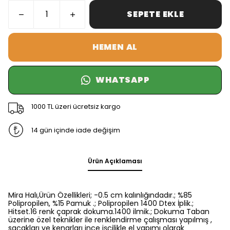
SEPETE EKLE
HEMEN AL
WHATSAPP
1000 TL üzeri ücretsiz kargo
14 gün içinde iade değişim
Ürün Açıklaması
Mira Halı,Ürün Özellikleri; -0.5 cm kalınlığındadır.; %85
Polipropilen, %15 Pamuk .; Polipropilen 1400 Dtex İplik.;
Hitset.16 renk çaprak dokuma.1400 ilmik.; Dokuma Taban
üzerine özel teknikler ile renklendirme çalışması yapılmış ,
saçakları ve kenarları ince işçilikle el yapımı olarak