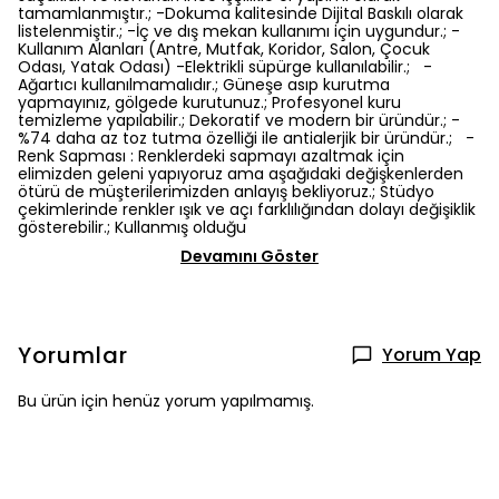
tamamlanmıştır.; -Dokuma kalitesinde Dijital Baskılı olarak
listelenmiştir.; -İç ve dış mekan kullanımı için uygundur.; -
Kullanım Alanları (Antre, Mutfak, Koridor, Salon, Çocuk
Odası, Yatak Odası) -Elektrikli süpürge kullanılabilir.; -
Ağartıcı kullanılmamalıdır.; Güneşe asıp kurutma
yapmayınız, gölgede kurutunuz.; Profesyonel kuru
temizleme yapılabilir.; Dekoratif ve modern bir üründür.; -
%74 daha az toz tutma özelliği ile antialerjik bir üründür.; -
Renk Sapması : Renklerdeki sapmayı azaltmak için
elimizden geleni yapıyoruz ama aşağıdaki değişkenlerden
ötürü de müşterilerimizden anlayış bekliyoruz.; Stüdyo
çekimlerinde renkler ışık ve açı farklılığından dolayı değişiklik
gösterebilir.; Kullanmış olduğu
Devamını Göster
Yorumlar
Yorum Yap
Bu ürün için henüz yorum yapılmamış.