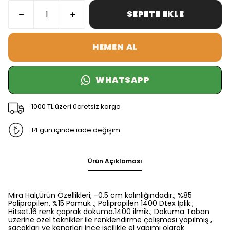
SEPETE EKLE
HEMEN AL
WHATSAPP
1000 TL üzeri ücretsiz kargo
14 gün içinde iade değişim
Ürün Açıklaması
Mira Halı,Ürün Özellikleri; -0.5 cm kalınlığındadır.; %85
Polipropilen, %15 Pamuk .; Polipropilen 1400 Dtex İplik.;
Hitset.16 renk çaprak dokuma.1400 ilmik.; Dokuma Taban
üzerine özel teknikler ile renklendirme çalışması yapılmış ,
saçakları ve kenarları ince işçilikle el yapımı olarak