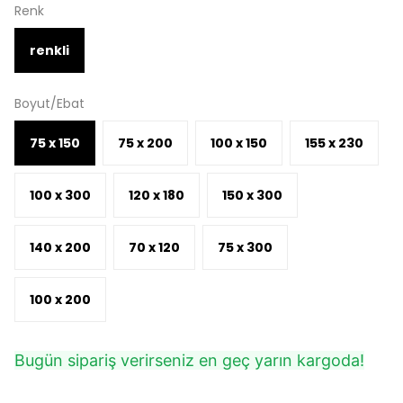
Renk
renkli
Boyut/Ebat
75 x 150
75 x 200
100 x 150
155 x 230
100 x 300
120 x 180
150 x 300
140 x 200
70 x 120
75 x 300
100 x 200
Bugün sipariş verirseniz en geç yarın kargoda!