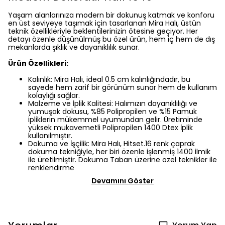
Yaşam alanlarınıza modern bir dokunuş katmak ve konforu
en üst seviyeye taşımak için tasarlanan Mira Halı, üstün
teknik özellikleriyle beklentilerinizin ötesine geçiyor. Her
detayı özenle düşünülmüş bu özel ürün, hem iç hem de dış
mekanlarda şıklık ve dayanıklılık sunar.
Ürün Özellikleri:
Kalınlık: Mira Halı, ideal 0.5 cm kalınlığındadır, bu
sayede hem zarif bir görünüm sunar hem de kullanım
kolaylığı sağlar.
Malzeme ve İplik Kalitesi: Halımızın dayanıklılığı ve
yumuşak dokusu, %85 Polipropilen ve %15 Pamuk
ipliklerin mükemmel uyumundan gelir. Üretiminde
yüksek mukavemetli Polipropilen 1400 Dtex İplik
kullanılmıştır.
Dokuma ve İşçilik: Mira Halı, Hitset.16 renk çaprak
dokuma tekniğiyle, her biri özenle işlenmiş 1400 ilmik
ile üretilmiştir. Dokuma Taban üzerine özel teknikler ile
renklendirme
Devamını Göster