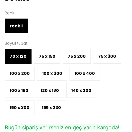
Renk
renkli
Boyut/Ebat
70 x 120
75 x 150
75 x 200
75 x 300
100 x 200
100 x 300
100 x 400
100 x 150
120 x 180
140 x 200
150 x 300
155 x 230
Bugün sipariş verirseniz en geç yarın kargoda!