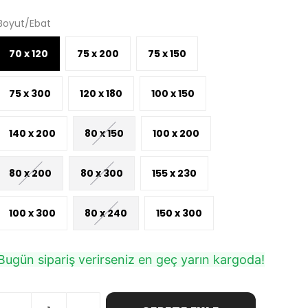
Boyut/Ebat
70 x 120
75 x 200
75 x 150
75 x 300
120 x 180
100 x 150
140 x 200
80 x 150
100 x 200
80 x 200
80 x 300
155 x 230
100 x 300
80 x 240
150 x 300
Bugün sipariş verirseniz en geç yarın kargoda!