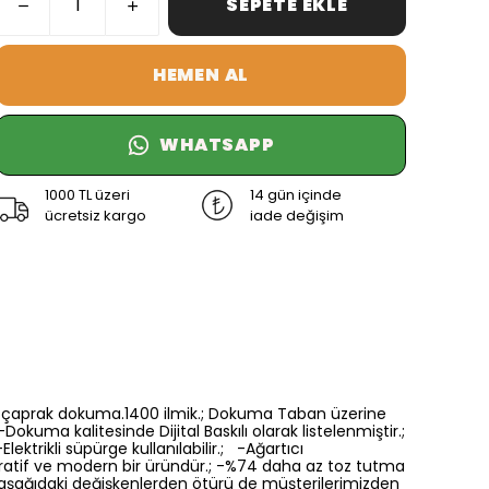
SEPETE EKLE
HEMEN AL
WHATSAPP
1000 TL üzeri
14 gün içinde
ücretsiz kargo
iade değişim
6 renk çaprak dokuma.1400 ilmik.; Dokuma Taban üzerine
Dokuma kalitesinde Dijital Baskılı olarak listelenmiştir.;
ektrikli süpürge kullanılabilir.; -Ağartıcı
oratif ve modern bir üründür.; -%74 daha az toz tutma
a aşağıdaki değişkenlerden ötürü de müşterilerimizden