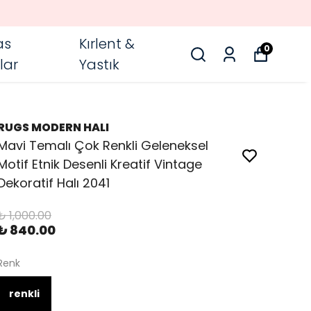
as
Kırlent &
0
lar
Yastık
RUGS MODERN HALI
Mavi Temalı Çok Renkli Geleneksel
Motif Etnik Desenli Kreatif Vintage
Dekoratif Halı 2041
₺ 1,000.00
₺ 840.00
Renk
renkli