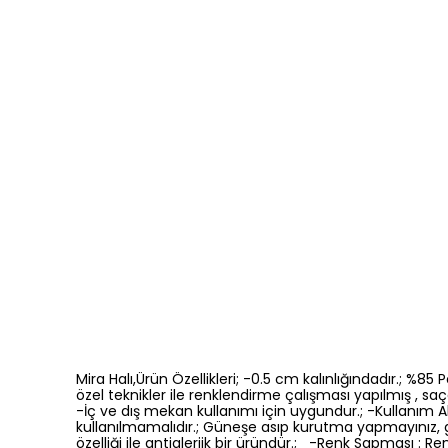
Mira Halı,Ürün Özellikleri; -0.5 cm kalınlığındadır.; %8
özel teknikler ile renklendirme çalışması yapılmış , saça
-İç ve dış mekan kullanımı için uygundur.; -Kullanım Ala
kullanılmamalıdır.; Güneşe asıp kurutma yapmayınız, 
özelliği ile antialerjik bir üründür.; -Renk Sapması 