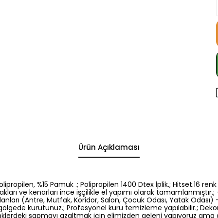
Ürün Açıklaması
5 Polipropilen, %15 Pamuk .; Polipropilen 1400 Dtex İplik.; Hitset.1
kları ve kenarları ince işçilikle el yapımı olarak tamamlanmıştır.; -
nları (Antre, Mutfak, Koridor, Salon, Çocuk Odası, Yatak Odası) -El
gölgede kurutunuz.; Profesyonel kuru temizleme yapılabilir.; Dek
: Renklerdeki sapmayı azaltmak için elimizden geleni yapıyoruz am