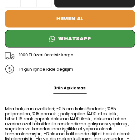
HEMEN AL
WHATSAPP
1000 TL üzeri ücretsiz kargo
14 gün içinde iade değişim
Ürün Açıklaması
Mira halı,ürün özellikleri; -0.5 cm kalınlığındadır.; %85
polipropilen, %15 pamuk .; polipropilen 1400 dtex iplik.;
hitset.16 renk çaprak dokuma.1400 ilmik.; dokuma taban
üzerine özel teknikler ile renklendirme çalışması yapılmış ,
saçakları ve kenarları ince işçilikle el yapımı olarak
tamamlanmıştır.; -Dokuma kalitesinde dijital baskılı olarak
listelenmiştir.; -İç ve dış mekan kullanımı için uygundur.; -