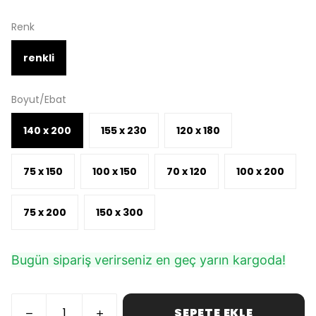
Renk
renkli
Boyut/Ebat
140 x 200
155 x 230
120 x 180
75 x 150
100 x 150
70 x 120
100 x 200
75 x 200
150 x 300
Bugün sipariş verirseniz en geç yarın kargoda!
SEPETE EKLE