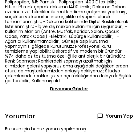
Polipropilen, %15 Pamuk .; Polipropilen 1400 Dtex İplik.;
Hitset.16 renk çaprak dokuma.1400 ilmik.; Dokuma Taban
üzerine özel teknikler ile renklendirme çalışması yapılmış ,
saçakları ve kenarları ince işçilikle el yapımı olarak
tamamlanmıştır.; -Dokuma kalitesinde Dijital Baskılı olarak
listelenmiştir.; -İç ve dış mekan kullanımı için uygundur.; -
Kullanım Alanları (Antre, Mutfak, Koridor, Salon, Çocuk
Odası, Yatak Odası) -Elektrikli süpürge kullanılabilir.; -
Ağartıcı kullanılmamalıdır.; Güneşe asıp kurutma
yapmayınız, gölgede kurutunuz.; Profesyonel kuru
temizleme yapılabilir.; Dekoratif ve modern bir üründür.; -
%74 daha az toz tutma özelliği ile antialerjik bir üründür.; -
Renk Sapması : Renklerdeki sapmayı azaltmak için
elimizden geleni yapıyoruz ama aşağıdaki değişkenlerden
ötürü de müşterilerimizden anlayış bekliyoruz.; Stüdyo
çekimlerinde renkler ışık ve açı farklılığından dolayı değişiklik
gösterebilir.; Kullanmış old
Devamını Göster
Yorumlar
Yorum Yap
Bu ürün için henüz yorum yapılmamış.