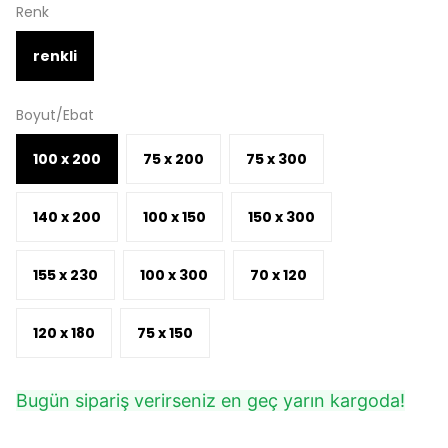
Renk
renkli
Boyut/Ebat
100 x 200
75 x 200
75 x 300
140 x 200
100 x 150
150 x 300
155 x 230
100 x 300
70 x 120
120 x 180
75 x 150
Bugün sipariş verirseniz en geç yarın kargoda!