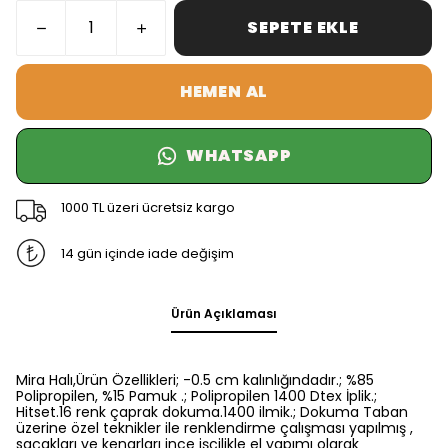
SEPETE EKLE
HEMEN AL
WHATSAPP
1000 TL üzeri ücretsiz kargo
14 gün içinde iade değişim
Ürün Açıklaması
Mira Halı,Ürün Özellikleri; -0.5 cm kalınlığındadır.; %85
Polipropilen, %15 Pamuk .; Polipropilen 1400 Dtex İplik.;
Hitset.16 renk çaprak dokuma.1400 ilmik.; Dokuma Taban
üzerine özel teknikler ile renklendirme çalışması yapılmış ,
saçakları ve kenarları ince işçilikle el yapımı olarak