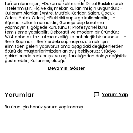
tamamlanmıştır.; -Dokuma kalitesinde Dijital Baskılı olarak
listelenmiştir.; -İç ve dış mekan kullanımı için uygundur.; -
Kullanım Alanları (Antre, Mutfak, Koridor, Salon, Çocuk
Odası, Yatak Odası) -Elektrikli süpürge kullanılabilir.; -
Ağartıcı kullanılmamalıdır.; Güneşe asıp kurutma
yapmayınız, gölgede kurutunuz.; Profesyonel kuru
temizleme yapılabilir.; Dekoratif ve modern bir üründür.; -
%74 daha az toz tutma özelliği ile antialerjik bir üründür.; -
Renk Sapması : Renklerdeki sapmayı azaltmak için
elimizden geleni yapıyoruz ama aşağıdaki değişkenlerden
ötürü de müşterilerimizden anlayış bekliyoruz.; Stüdyo
çekimlerinde renkler ışık ve açı farklılığından dolayı değişiklik
gösterebilir.; Kullanmış olduğu
Devamını Göster
Yorumlar
Yorum Yap
Bu ürün için henüz yorum yapılmamış.