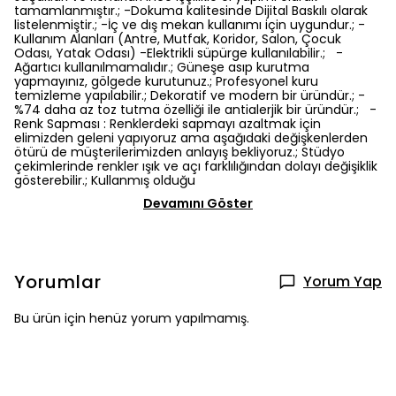
tamamlanmıştır.; -Dokuma kalitesinde Dijital Baskılı olarak
listelenmiştir.; -İç ve dış mekan kullanımı için uygundur.; -
Kullanım Alanları (Antre, Mutfak, Koridor, Salon, Çocuk
Odası, Yatak Odası) -Elektrikli süpürge kullanılabilir.; -
Ağartıcı kullanılmamalıdır.; Güneşe asıp kurutma
yapmayınız, gölgede kurutunuz.; Profesyonel kuru
temizleme yapılabilir.; Dekoratif ve modern bir üründür.; -
%74 daha az toz tutma özelliği ile antialerjik bir üründür.; -
Renk Sapması : Renklerdeki sapmayı azaltmak için
elimizden geleni yapıyoruz ama aşağıdaki değişkenlerden
ötürü de müşterilerimizden anlayış bekliyoruz.; Stüdyo
çekimlerinde renkler ışık ve açı farklılığından dolayı değişiklik
gösterebilir.; Kullanmış olduğu
Devamını Göster
Yorumlar
Yorum Yap
Bu ürün için henüz yorum yapılmamış.