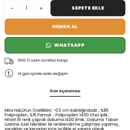
SEPETE EKLE
HEMEN AL
WHATSAPP
1000 TL üzeri ücretsiz kargo
14 gün içinde iade değişim
Ürün Açıklaması
Mira Halı,Ürün Özellikleri; -0.5 cm kalınlığındadır.; %85
Polipropilen, %15 Pamuk .; Polipropilen 1400 Dtex İplik.;
Hitset.16 renk çaprak dokuma.1400 ilmik.; Dokuma Taban
üzerine özel teknikler ile renklendirme çalışması yapılmış ,
saçakları ve kenarları ince işçilikle el yapımı olarak