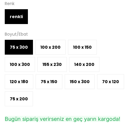
Renk
renkli
Boyut/Ebat
75 x 300
100 x 200
100 x 150
100 x 300
155 x 230
140 x 200
120 x 180
75 x 150
150 x 300
70 x 120
75 x 200
Bugün sipariş verirseniz en geç yarın kargoda!