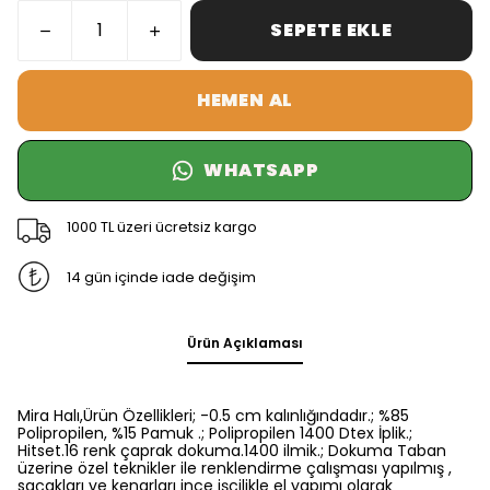
SEPETE EKLE
HEMEN AL
WHATSAPP
1000 TL üzeri ücretsiz kargo
14 gün içinde iade değişim
Ürün Açıklaması
Mira Halı,Ürün Özellikleri; -0.5 cm kalınlığındadır.; %85
Polipropilen, %15 Pamuk .; Polipropilen 1400 Dtex İplik.;
Hitset.16 renk çaprak dokuma.1400 ilmik.; Dokuma Taban
üzerine özel teknikler ile renklendirme çalışması yapılmış ,
saçakları ve kenarları ince işçilikle el yapımı olarak