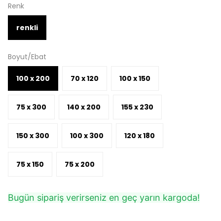
Renk
renkli
Boyut/Ebat
100 x 200
70 x 120
100 x 150
75 x 300
140 x 200
155 x 230
150 x 300
100 x 300
120 x 180
75 x 150
75 x 200
Bugün sipariş verirseniz en geç yarın kargoda!