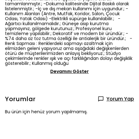
tamamlanmıştır.; -Dokuma kalitesinde Dijital Baskılı olarak
listelenmiştir.; -İç ve dış mekan kullanımı için uygundur.; -
Kullanım Alanları (Antre, Mutfak, Koridor, Salon, Çocuk
Odası, Yatak Odası) -Elektrikli süpürge kullanılabilir.; -
Ağartıcı kullanılmamalıdır.; Güneşe asıp kurutma
yapmayınız, gölgede kurutunuz.; Profesyonel kuru
temizleme yapılabilir.; Dekoratif ve modern bir üründür.; -
%74 daha az toz tutma özelliği ile antialerjik bir üründür.; -
Renk Sapması : Renklerdeki sapmayı azaltmak için
elimizden geleni yapıyoruz ama aşağıdaki değişkenlerden
ötürü de müşterilerimizden anlayış bekliyoruz.; Stüdyo
çekimlerinde renkler ışık ve açı farklılığından dolayı değişiklik
gösterebilir.; Kullanmış olduğu
Devamını Göster
Yorumlar
Yorum Yap
Bu ürün için henüz yorum yapılmamış.