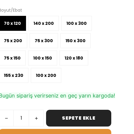
Boyut/Ebat
70 x 120
140 x 200
100 x 300
75 x 200
75 x 300
150 x 300
75 x 150
100 x 150
120 x 180
155 x 230
100 x 200
Bugün sipariş verirseniz en geç yarın kargoda!
SEPETE EKLE