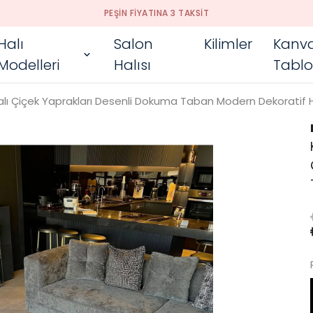
PEŞIN FIYATINA 3 TAKSIT
Halı
Salon
Kilimler
Kanv
Modelleri
Halısı
Tablo
lı Çiçek Yaprakları Desenli Dokuma Taban Modern Dekoratif H