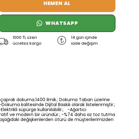
HEMEN AL
WHATSAPP
1000 TL üzeri
14 gün içinde
ücretsiz kargo
iade değişim
6 renk çaprak dokuma.1400 ilmik.; Dokuma Taban üzerine
Dokuma kalitesinde Dijital Baskılı olarak listelenmiştir.;
ektrikli süpürge kullanılabilir.; -Ağartıcı
oratif ve modern bir üründür.; -%74 daha az toz tutma
a aşağıdaki değişkenlerden ötürü de müşterilerimizden