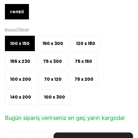
renkli
Boyut/Ebat
100 x 150
150 x 300
120 x 180
155 x 230
75 x 300
75 x 150
100 x 200
70 x 120
75 x 200
140 x 200
100 x 300
Bugün sipariş verirseniz en geç yarın kargoda!