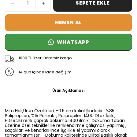
SEPETE EKLE
HEMEN AL
WHATSAPP
1000 TL üzeri ücretsiz kargo
14 gün içinde iade değişim
Ürün Açıklaması
Mira Halı,Ürün Özellikleri; -0.5 cm kalınlığındadır.; %85
Polipropilen, %15 Pamuk .; Polipropilen 1400 Dtex İplik.;
Hitset.16 renk çaprak dokuma.1400 ilmik.; Dokuma Taban
üzerine özel teknikler ile renklendirme çalışması yapılmış ,
saçakları ve kenarları ince işçilikle el yapımı olarak
tamamlanmıştır.; -Dokuma kalitesinde Dijital Baskılı olarak