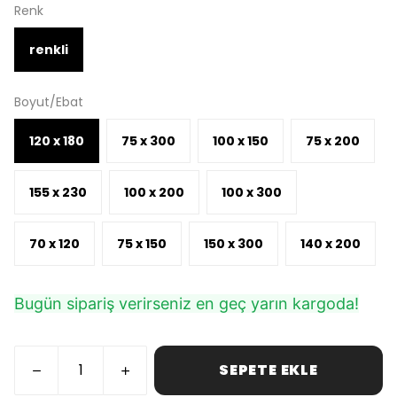
Renk
renkli
Boyut/Ebat
120 x 180
75 x 300
100 x 150
75 x 200
155 x 230
100 x 200
100 x 300
70 x 120
75 x 150
150 x 300
140 x 200
Bugün sipariş verirseniz en geç yarın kargoda!
SEPETE EKLE