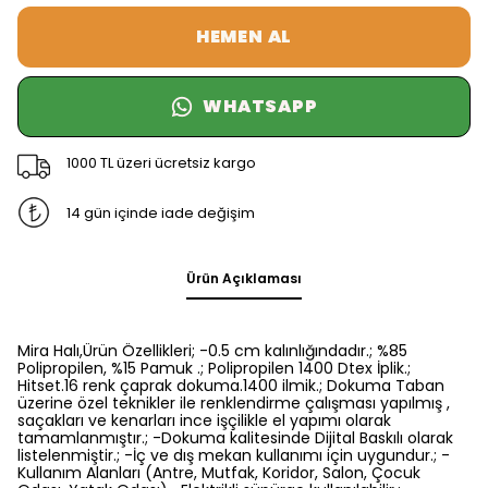
HEMEN AL
WHATSAPP
1000 TL üzeri ücretsiz kargo
14 gün içinde iade değişim
Ürün Açıklaması
Mira Halı,Ürün Özellikleri; -0.5 cm kalınlığındadır.; %85
Polipropilen, %15 Pamuk .; Polipropilen 1400 Dtex İplik.;
Hitset.16 renk çaprak dokuma.1400 ilmik.; Dokuma Taban
üzerine özel teknikler ile renklendirme çalışması yapılmış ,
saçakları ve kenarları ince işçilikle el yapımı olarak
tamamlanmıştır.; -Dokuma kalitesinde Dijital Baskılı olarak
listelenmiştir.; -İç ve dış mekan kullanımı için uygundur.; -
Kullanım Alanları (Antre, Mutfak, Koridor, Salon, Çocuk