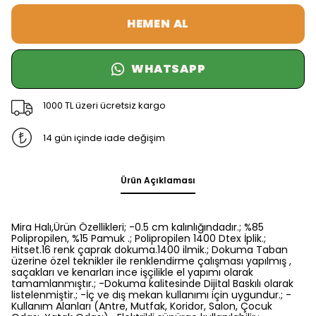
HEMEN AL
WHATSAPP
1000 TL üzeri ücretsiz kargo
14 gün içinde iade değişim
Ürün Açıklaması
Mira Halı,Ürün Özellikleri; -0.5 cm kalınlığındadır.; %85
Polipropilen, %15 Pamuk .; Polipropilen 1400 Dtex İplik.;
Hitset.16 renk çaprak dokuma.1400 ilmik.; Dokuma Taban
üzerine özel teknikler ile renklendirme çalışması yapılmış ,
saçakları ve kenarları ince işçilikle el yapımı olarak
tamamlanmıştır.; -Dokuma kalitesinde Dijital Baskılı olarak
listelenmiştir.; -İç ve dış mekan kullanımı için uygundur.; -
Kullanım Alanları (Antre, Mutfak, Koridor, Salon, Çocuk