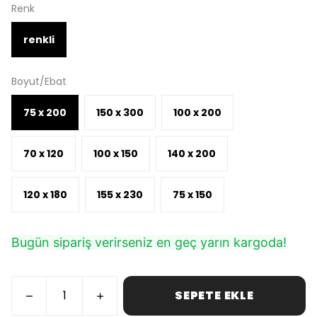
Renk
renkli
Boyut/Ebat
75 x 200
150 x 300
100 x 200
70 x 120
100 x 150
140 x 200
120 x 180
155 x 230
75 x 150
Bugün sipariş verirseniz en geç yarın kargoda!
SEPETE EKLE