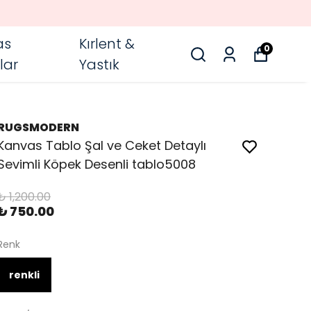
as
Kırlent &
0
lar
Yastık
RUGSMODERN
Kanvas Tablo Şal ve Ceket Detaylı
Sevimli Köpek Desenli tablo5008
₺ 1,200.00
₺ 750.00
Renk
renkli