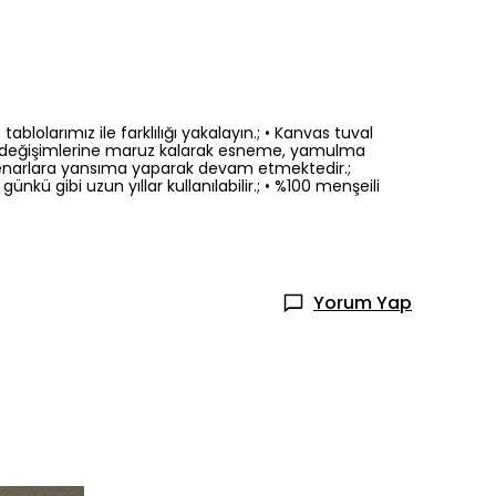
olarımız ile farklılığı yakalayın.; • Kanvas tuval
 ısı değişimlerine maruz kalarak esneme, yamulma
l kenarlara yansıma yaparak devam etmektedir.;
günkü gibi uzun yıllar kullanılabilir.; • %100 menşeili
Yorum Yap