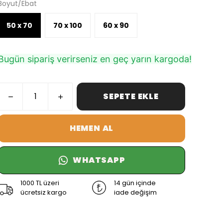
Boyut/Ebat
50 x 70
70 x 100
60 x 90
Bugün sipariş verirseniz en geç yarın kargoda!
SEPETE EKLE
HEMEN AL
WHATSAPP
1000 TL üzeri
14 gün içinde
ücretsiz kargo
iade değişim