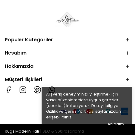
Popüler Kategoriler
Hesabım
Hakkımızda
Müşteri İlişkileri
Alışveriş deneyiminizi iyileştirmek için
yasal düzenlemelere uygun çerezler
(cookies) kullanıyoruz. Detaylı bilgiye
Gizlilik ve Çerez Politikası
sayfamızdan
erişebilirsiniz.
Anladım
Rugs Modern Halı |
SEO
&
360Pazarlama