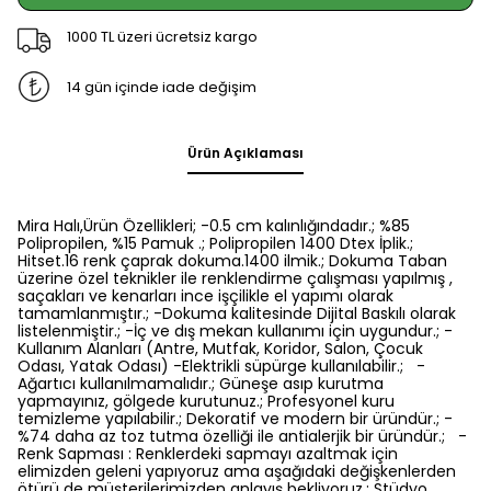
1000 TL üzeri ücretsiz kargo
14 gün içinde iade değişim
Ürün Açıklaması
Mira Halı,Ürün Özellikleri; -0.5 cm kalınlığındadır.; %85
Polipropilen, %15 Pamuk .; Polipropilen 1400 Dtex İplik.;
Hitset.16 renk çaprak dokuma.1400 ilmik.; Dokuma Taban
üzerine özel teknikler ile renklendirme çalışması yapılmış ,
saçakları ve kenarları ince işçilikle el yapımı olarak
tamamlanmıştır.; -Dokuma kalitesinde Dijital Baskılı olarak
listelenmiştir.; -İç ve dış mekan kullanımı için uygundur.; -
Kullanım Alanları (Antre, Mutfak, Koridor, Salon, Çocuk
Odası, Yatak Odası) -Elektrikli süpürge kullanılabilir.; -
Ağartıcı kullanılmamalıdır.; Güneşe asıp kurutma
yapmayınız, gölgede kurutunuz.; Profesyonel kuru
temizleme yapılabilir.; Dekoratif ve modern bir üründür.; -
%74 daha az toz tutma özelliği ile antialerjik bir üründür.; -
Renk Sapması : Renklerdeki sapmayı azaltmak için
elimizden geleni yapıyoruz ama aşağıdaki değişkenlerden
ötürü de müşterilerimizden anlayış bekliyoruz.; Stüdyo