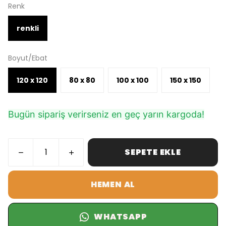
Renk
renkli
Boyut/Ebat
120 x 120
80 x 80
100 x 100
150 x 150
Bugün sipariş verirseniz en geç yarın kargoda!
SEPETE EKLE
HEMEN AL
WHATSAPP