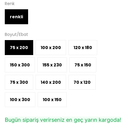
Renk
renkli
Boyut/Ebat
75 x 200
100 x 200
120 x 180
150 x 300
155 x 230
75 x 150
75 x 300
140 x 200
70 x 120
100 x 300
100 x 150
Bugün sipariş verirseniz en geç yarın kargoda!