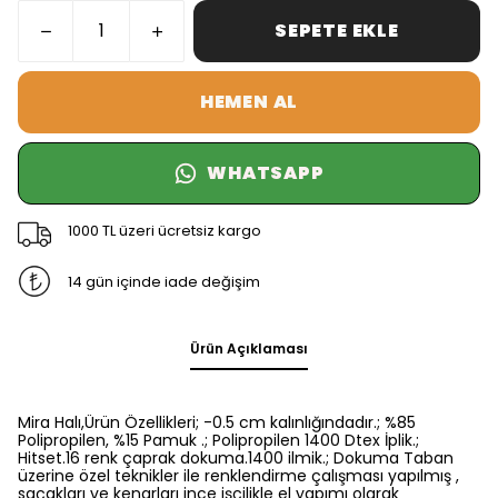
SEPETE EKLE
HEMEN AL
WHATSAPP
1000 TL üzeri ücretsiz kargo
14 gün içinde iade değişim
Ürün Açıklaması
Mira Halı,Ürün Özellikleri; -0.5 cm kalınlığındadır.; %85
Polipropilen, %15 Pamuk .; Polipropilen 1400 Dtex İplik.;
Hitset.16 renk çaprak dokuma.1400 ilmik.; Dokuma Taban
üzerine özel teknikler ile renklendirme çalışması yapılmış ,
saçakları ve kenarları ince işçilikle el yapımı olarak