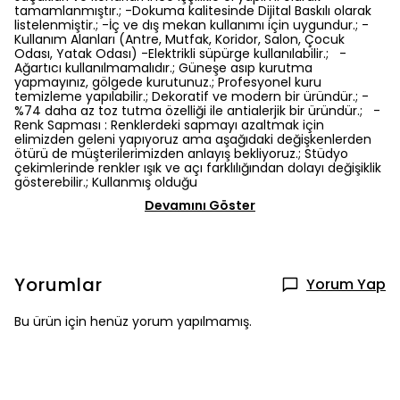
tamamlanmıştır.; -Dokuma kalitesinde Dijital Baskılı olarak
listelenmiştir.; -İç ve dış mekan kullanımı için uygundur.; -
Kullanım Alanları (Antre, Mutfak, Koridor, Salon, Çocuk
Odası, Yatak Odası) -Elektrikli süpürge kullanılabilir.; -
Ağartıcı kullanılmamalıdır.; Güneşe asıp kurutma
yapmayınız, gölgede kurutunuz.; Profesyonel kuru
temizleme yapılabilir.; Dekoratif ve modern bir üründür.; -
%74 daha az toz tutma özelliği ile antialerjik bir üründür.; -
Renk Sapması : Renklerdeki sapmayı azaltmak için
elimizden geleni yapıyoruz ama aşağıdaki değişkenlerden
ötürü de müşterilerimizden anlayış bekliyoruz.; Stüdyo
çekimlerinde renkler ışık ve açı farklılığından dolayı değişiklik
gösterebilir.; Kullanmış olduğu
Devamını Göster
Yorumlar
Yorum Yap
Bu ürün için henüz yorum yapılmamış.