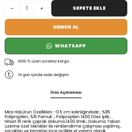
SEPETE EKLE
HEMEN AL
WHATSAPP
1000 TL üzeri ücretsiz kargo
14 gün içinde iade değişim
Ürün Açıklaması
Mira Halı,Ürün Özellikleri; -0.5 cm kalınlığındadır.; %85
Polipropilen, %15 Pamuk .; Polipropilen 1400 Dtex İplik.;
Hitset.16 renk çaprak dokuma.1400 ilmik.; Dokuma Taban
üzerine özel teknikler ile renklendirme çalışması yapılmış ,
saçakları ve kenarları ince işçilikle el yapımı olarak