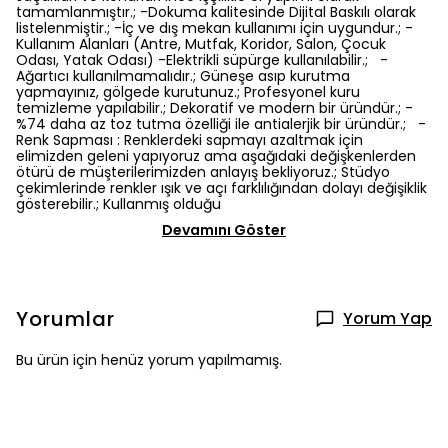
tamamlanmıştır.; -Dokuma kalitesinde Dijital Baskılı olarak
listelenmiştir.; -İç ve dış mekan kullanımı için uygundur.; -
Kullanım Alanları (Antre, Mutfak, Koridor, Salon, Çocuk
Odası, Yatak Odası) -Elektrikli süpürge kullanılabilir.; -
Ağartıcı kullanılmamalıdır.; Güneşe asıp kurutma
yapmayınız, gölgede kurutunuz.; Profesyonel kuru
temizleme yapılabilir.; Dekoratif ve modern bir üründür.; -
%74 daha az toz tutma özelliği ile antialerjik bir üründür.; -
Renk Sapması : Renklerdeki sapmayı azaltmak için
elimizden geleni yapıyoruz ama aşağıdaki değişkenlerden
ötürü de müşterilerimizden anlayış bekliyoruz.; Stüdyo
çekimlerinde renkler ışık ve açı farklılığından dolayı değişiklik
gösterebilir.; Kullanmış olduğu
Devamını Göster
Yorumlar
Yorum Yap
Bu ürün için henüz yorum yapılmamış.