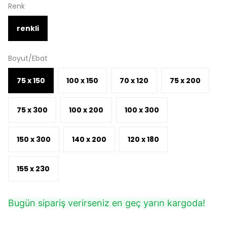
Renk
renkli
Boyut/Ebat
75 x 150
100 x 150
70 x 120
75 x 200
75 x 300
100 x 200
100 x 300
150 x 300
140 x 200
120 x 180
155 x 230
Bugün sipariş verirseniz en geç yarın kargoda!