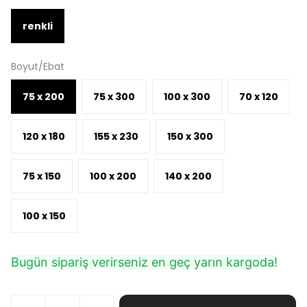
renkli
Boyut/Ebat
75 x 200
75 x 300
100 x 300
70 x 120
120 x 180
155 x 230
150 x 300
75 x 150
100 x 200
140 x 200
100 x 150
Bugün sipariş verirseniz en geç yarın kargoda!