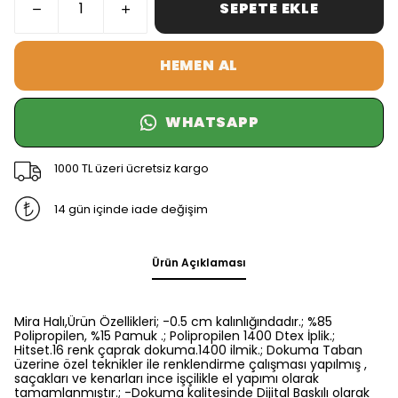
SEPETE EKLE
HEMEN AL
WHATSAPP
1000 TL üzeri ücretsiz kargo
14 gün içinde iade değişim
Ürün Açıklaması
Mira Halı,Ürün Özellikleri; -0.5 cm kalınlığındadır.; %85
Polipropilen, %15 Pamuk .; Polipropilen 1400 Dtex İplik.;
Hitset.16 renk çaprak dokuma.1400 ilmik.; Dokuma Taban
üzerine özel teknikler ile renklendirme çalışması yapılmış ,
saçakları ve kenarları ince işçilikle el yapımı olarak
tamamlanmıştır.; -Dokuma kalitesinde Dijital Baskılı olarak