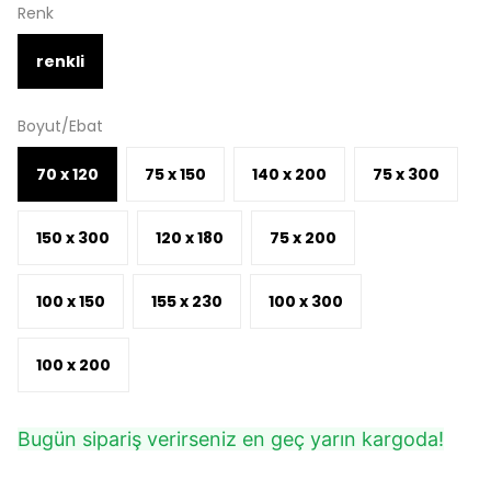
Renk
renkli
Boyut/Ebat
70 x 120
75 x 150
140 x 200
75 x 300
150 x 300
120 x 180
75 x 200
100 x 150
155 x 230
100 x 300
100 x 200
Bugün sipariş verirseniz en geç yarın kargoda!