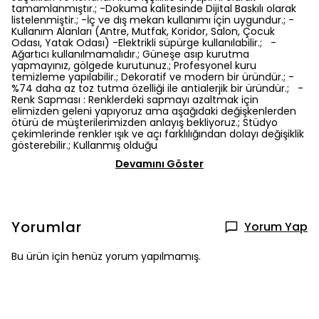
tamamlanmıştır.; -Dokuma kalitesinde Dijital Baskılı olarak
listelenmiştir.; -İç ve dış mekan kullanımı için uygundur.; -
Kullanım Alanları (Antre, Mutfak, Koridor, Salon, Çocuk
Odası, Yatak Odası) -Elektrikli süpürge kullanılabilir.; -
Ağartıcı kullanılmamalıdır.; Güneşe asıp kurutma
yapmayınız, gölgede kurutunuz.; Profesyonel kuru
temizleme yapılabilir.; Dekoratif ve modern bir üründür.; -
%74 daha az toz tutma özelliği ile antialerjik bir üründür.; -
Renk Sapması : Renklerdeki sapmayı azaltmak için
elimizden geleni yapıyoruz ama aşağıdaki değişkenlerden
ötürü de müşterilerimizden anlayış bekliyoruz.; Stüdyo
çekimlerinde renkler ışık ve açı farklılığından dolayı değişiklik
gösterebilir.; Kullanmış olduğu
Devamını Göster
Yorumlar
Yorum Yap
Bu ürün için henüz yorum yapılmamış.