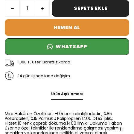
SEPETE EKLE
HEMEN AL
WHATSAPP
1000 TL üzeri ücretsiz kargo
14 gün içinde iade değişim
Ürün Açıklaması
Mira Halı,Ürün Özellikleri; -0.5 cm kalınlığındadır.; %85
Polipropilen, %15 Pamuk .; Polipropilen 1400 Dtex İplik.;
Hitset.16 renk çaprak dokuma.1400 ilmik.; Dokuma Taban
üzerine özel teknikler ile renklendirme çalışması yapılmış ,
saçakları ve kenarları ince işçilikle el yapımı olarak