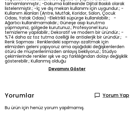
tamamlanmıştır.; -Dokuma kalitesinde Dijital Baskılı olarak
listelenmiştir.; -İç ve dış mekan kullanımı için uygundur.; -
Kullanım Alanları (Antre, Mutfak, Koridor, Salon, Çocuk
Odası, Yatak Odası) -Elektrikli süpürge kullanılabilir.; -
Ağartıcı kullanılmamalıdır.; Güneşe asıp kurutma
yapmayınız, gölgede kurutunuz.; Profesyonel kuru
temizleme yapılabilir.; Dekoratif ve modern bir üründür.; -
%74 daha az toz tutma özelliği ile antialerjik bir üründür.; -
Renk Sapması : Renklerdeki sapmayı azaltmak için
elimizden geleni yapıyoruz ama aşağıdaki değişkenlerden
ötürü de müşterilerimizden anlayış bekliyoruz.; Stüdyo
çekimlerinde renkler ışık ve açı farklılığından dolayı değişiklik
gösterebilir.; Kullanmış olduğu
Devamını Göster
Yorumlar
Yorum Yap
Bu ürün için henüz yorum yapılmamış.