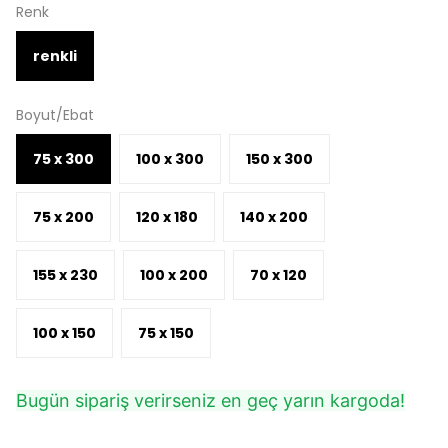
Renk
renkli
Boyut/Ebat
75 x 300
100 x 300
150 x 300
75 x 200
120 x 180
140 x 200
155 x 230
100 x 200
70 x 120
100 x 150
75 x 150
Bugün sipariş verirseniz en geç yarın kargoda!