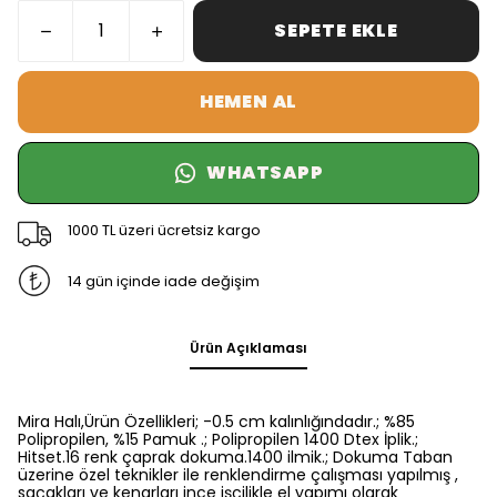
SEPETE EKLE
HEMEN AL
WHATSAPP
1000 TL üzeri ücretsiz kargo
14 gün içinde iade değişim
Ürün Açıklaması
Mira Halı,Ürün Özellikleri; -0.5 cm kalınlığındadır.; %85
Polipropilen, %15 Pamuk .; Polipropilen 1400 Dtex İplik.;
Hitset.16 renk çaprak dokuma.1400 ilmik.; Dokuma Taban
üzerine özel teknikler ile renklendirme çalışması yapılmış ,
saçakları ve kenarları ince işçilikle el yapımı olarak