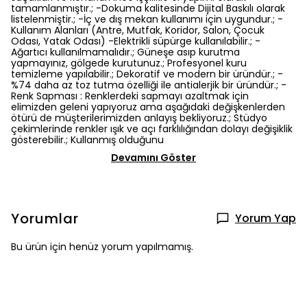
tamamlanmıştır.; -Dokuma kalitesinde Dijital Baskılı olarak
listelenmiştir.; -İç ve dış mekan kullanımı için uygundur.; -
Kullanım Alanları (Antre, Mutfak, Koridor, Salon, Çocuk
Odası, Yatak Odası) -Elektrikli süpürge kullanılabilir.; -
Ağartıcı kullanılmamalıdır.; Güneşe asıp kurutma
yapmayınız, gölgede kurutunuz.; Profesyonel kuru
temizleme yapılabilir.; Dekoratif ve modern bir üründür.; -
%74 daha az toz tutma özelliği ile antialerjik bir üründür.; -
Renk Sapması : Renklerdeki sapmayı azaltmak için
elimizden geleni yapıyoruz ama aşağıdaki değişkenlerden
ötürü de müşterilerimizden anlayış bekliyoruz.; Stüdyo
çekimlerinde renkler ışık ve açı farklılığından dolayı değişiklik
gösterebilir.; Kullanmış olduğunu
Devamını Göster
Yorumlar
Yorum Yap
Bu ürün için henüz yorum yapılmamış.