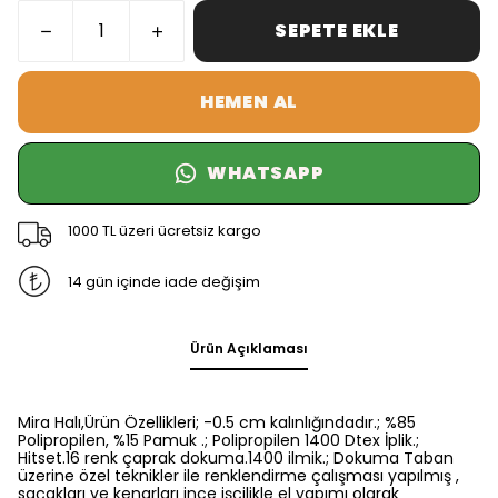
SEPETE EKLE
HEMEN AL
WHATSAPP
1000 TL üzeri ücretsiz kargo
14 gün içinde iade değişim
Ürün Açıklaması
Mira Halı,Ürün Özellikleri; -0.5 cm kalınlığındadır.; %85
Polipropilen, %15 Pamuk .; Polipropilen 1400 Dtex İplik.;
Hitset.16 renk çaprak dokuma.1400 ilmik.; Dokuma Taban
üzerine özel teknikler ile renklendirme çalışması yapılmış ,
saçakları ve kenarları ince işçilikle el yapımı olarak