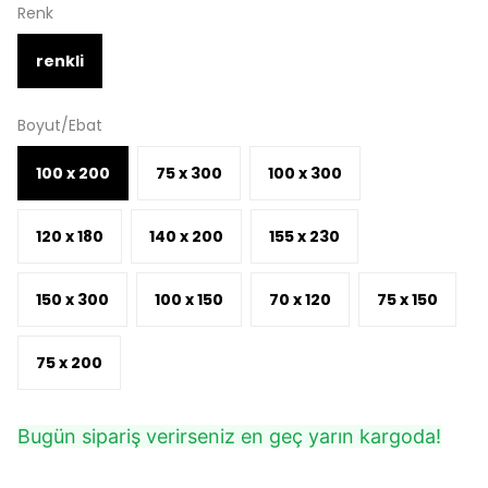
Renk
renkli
Boyut/Ebat
100 x 200
75 x 300
100 x 300
120 x 180
140 x 200
155 x 230
150 x 300
100 x 150
70 x 120
75 x 150
75 x 200
Bugün sipariş verirseniz en geç yarın kargoda!