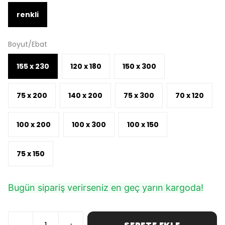
renkli
Boyut/Ebat
155 x 230
120 x 180
150 x 300
75 x 200
140 x 200
75 x 300
70 x 120
100 x 200
100 x 300
100 x 150
75 x 150
Bugün sipariş verirseniz en geç yarın kargoda!