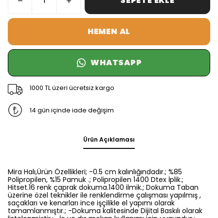
SEPETE EKLE
HEMEN AL
WHATSAPP
1000 TL üzeri ücretsiz kargo
14 gün içinde iade değişim
Ürün Açıklaması
Mira Halı,Ürün Özellikleri; -0.5 cm kalınlığındadır.; %85
Polipropilen, %15 Pamuk .; Polipropilen 1400 Dtex İplik.;
Hitset.16 renk çaprak dokuma.1400 ilmik.; Dokuma Taban
üzerine özel teknikler ile renklendirme çalışması yapılmış ,
saçakları ve kenarları ince işçilikle el yapımı olarak
tamamlanmıştır.; -Dokuma kalitesinde Dijital Baskılı olarak