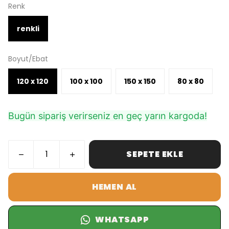
Renk
renkli
Boyut/Ebat
120 x 120
100 x 100
150 x 150
80 x 80
Bugün sipariş verirseniz en geç yarın kargoda!
SEPETE EKLE
HEMEN AL
WHATSAPP