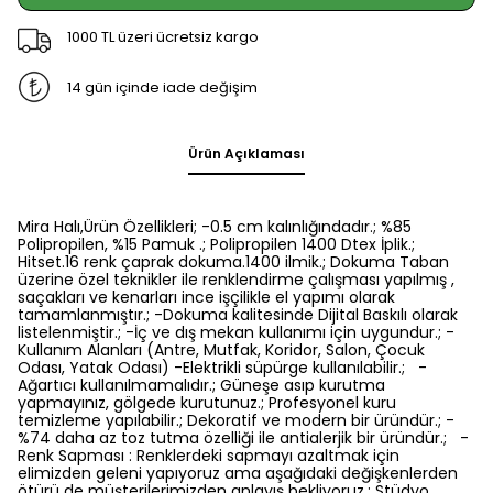
1000 TL üzeri ücretsiz kargo
14 gün içinde iade değişim
Ürün Açıklaması
Mira Halı,Ürün Özellikleri; -0.5 cm kalınlığındadır.; %85
Polipropilen, %15 Pamuk .; Polipropilen 1400 Dtex İplik.;
Hitset.16 renk çaprak dokuma.1400 ilmik.; Dokuma Taban
üzerine özel teknikler ile renklendirme çalışması yapılmış ,
saçakları ve kenarları ince işçilikle el yapımı olarak
tamamlanmıştır.; -Dokuma kalitesinde Dijital Baskılı olarak
listelenmiştir.; -İç ve dış mekan kullanımı için uygundur.; -
Kullanım Alanları (Antre, Mutfak, Koridor, Salon, Çocuk
Odası, Yatak Odası) -Elektrikli süpürge kullanılabilir.; -
Ağartıcı kullanılmamalıdır.; Güneşe asıp kurutma
yapmayınız, gölgede kurutunuz.; Profesyonel kuru
temizleme yapılabilir.; Dekoratif ve modern bir üründür.; -
%74 daha az toz tutma özelliği ile antialerjik bir üründür.; -
Renk Sapması : Renklerdeki sapmayı azaltmak için
elimizden geleni yapıyoruz ama aşağıdaki değişkenlerden
ötürü de müşterilerimizden anlayış bekliyoruz.; Stüdyo