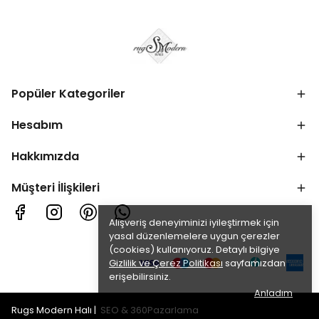
Popüler Kategoriler
Hesabım
Hakkımızda
Müşteri İlişkileri
Alışveriş deneyiminizi iyileştirmek için
yasal düzenlemelere uygun çerezler
(cookies) kullanıyoruz. Detaylı bilgiye
Gizlilik ve Çerez Politikası
sayfamızdan
erişebilirsiniz.
Anladım
Rugs Modern Halı |
SEO
&
360Pazarlama