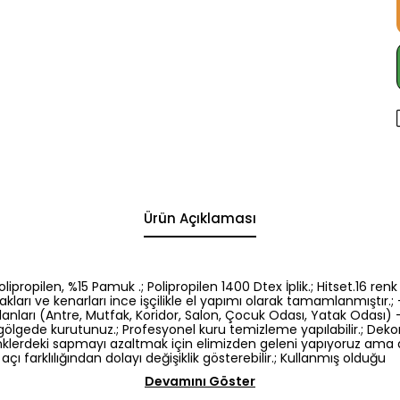
Ürün Açıklaması
5 Polipropilen, %15 Pamuk .; Polipropilen 1400 Dtex İplik.; Hitset.1
kları ve kenarları ince işçilikle el yapımı olarak tamamlanmıştır.; -
nları (Antre, Mutfak, Koridor, Salon, Çocuk Odası, Yatak Odası) -El
gölgede kurutunuz.; Profesyonel kuru temizleme yapılabilir.; Dek
: Renklerdeki sapmayı azaltmak için elimizden geleni yapıyoruz am
açı farklılığından dolayı değişiklik gösterebilir.; Kullanmış olduğu
Devamını Göster