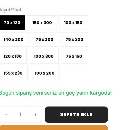
Boyut/Ebat
70 x 120
150 x 300
100 x 150
140 x 200
75 x 200
75 x 300
120 x 180
100 x 300
75 x 150
155 x 230
100 x 200
Bugün sipariş verirseniz en geç yarın kargoda!
SEPETE EKLE