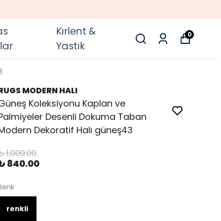
as
Kırlent &
0
lar
Yastık
3
RUGS MODERN HALI
Güneş Koleksiyonu Kaplan ve
Palmiyeler Desenli Dokuma Taban
Modern Dekoratif Halı güneş43
₺ 1,000.00
₺ 840.00
Renk
renkli