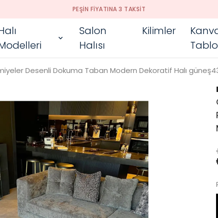
PEŞIN FIYATINA 3 TAKSIT
Halı
Salon
Kilimler
Kanv
Modelleri
Halısı
Tablo
miyeler Desenli Dokuma Taban Modern Dekoratif Halı güneş4