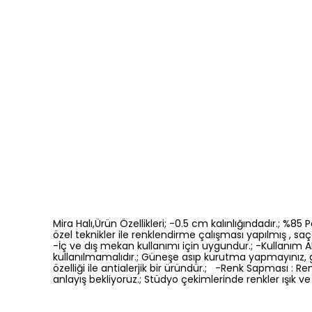
Mira Halı,Ürün Özellikleri; -0.5 cm kalınlığındadır.; %8
özel teknikler ile renklendirme çalışması yapılmış , saça
-İç ve dış mekan kullanımı için uygundur.; -Kullanım Ala
kullanılmamalıdır.; Güneşe asıp kurutma yapmayınız, 
özelliği ile antialerjik bir üründür.; -Renk Sapması 
anlayış bekliyoruz.; Stüdyo çekimlerinde renkler ışık ve 