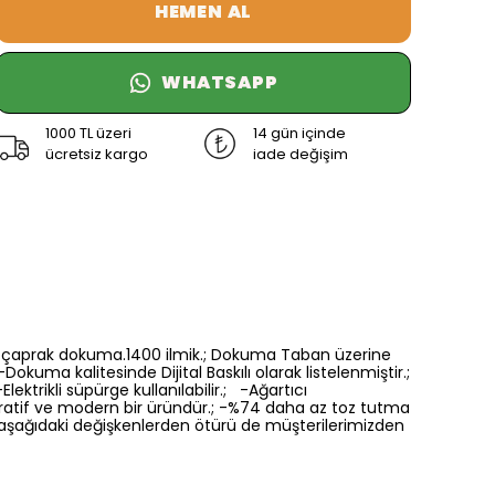
HEMEN AL
WHATSAPP
1000 TL üzeri
14 gün içinde
ücretsiz kargo
iade değişim
6 renk çaprak dokuma.1400 ilmik.; Dokuma Taban üzerine
Dokuma kalitesinde Dijital Baskılı olarak listelenmiştir.;
ektrikli süpürge kullanılabilir.; -Ağartıcı
oratif ve modern bir üründür.; -%74 daha az toz tutma
a aşağıdaki değişkenlerden ötürü de müşterilerimizden