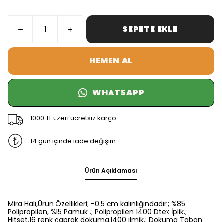
SEPETE EKLE
HEMEN AL
WHATSAPP
1000 TL üzeri ücretsiz kargo
14 gün içinde iade değişim
Ürün Açıklaması
Mira Halı,Ürün Özellikleri; -0.5 cm kalınlığındadır.; %85
Polipropilen, %15 Pamuk .; Polipropilen 1400 Dtex İplik.;
Hitset.16 renk çaprak dokuma.1400 ilmik.; Dokuma Taban