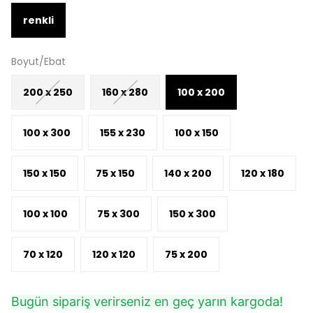
renkli
Boyut/Ebat
200 x 250
160 x 280
100 x 200
100 x 300
155 x 230
100 x 150
150 x 150
75 x 150
140 x 200
120 x 180
100 x 100
75 x 300
150 x 300
70 x 120
120 x 120
75 x 200
Bugün sipariş verirseniz en geç yarın kargoda!