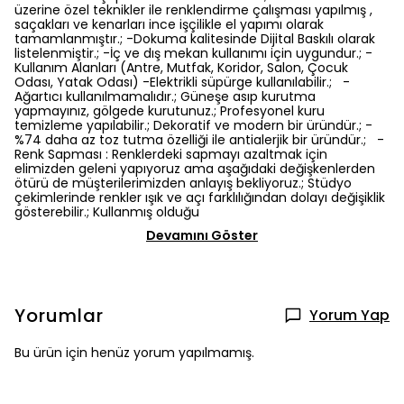
üzerine özel teknikler ile renklendirme çalışması yapılmış ,
saçakları ve kenarları ince işçilikle el yapımı olarak
tamamlanmıştır.; -Dokuma kalitesinde Dijital Baskılı olarak
listelenmiştir.; -İç ve dış mekan kullanımı için uygundur.; -
Kullanım Alanları (Antre, Mutfak, Koridor, Salon, Çocuk
Odası, Yatak Odası) -Elektrikli süpürge kullanılabilir.; -
Ağartıcı kullanılmamalıdır.; Güneşe asıp kurutma
yapmayınız, gölgede kurutunuz.; Profesyonel kuru
temizleme yapılabilir.; Dekoratif ve modern bir üründür.; -
%74 daha az toz tutma özelliği ile antialerjik bir üründür.; -
Renk Sapması : Renklerdeki sapmayı azaltmak için
elimizden geleni yapıyoruz ama aşağıdaki değişkenlerden
ötürü de müşterilerimizden anlayış bekliyoruz.; Stüdyo
çekimlerinde renkler ışık ve açı farklılığından dolayı değişiklik
gösterebilir.; Kullanmış olduğu
Devamını Göster
Yorumlar
Yorum Yap
Bu ürün için henüz yorum yapılmamış.