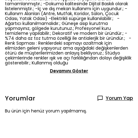
tamamlanmıştır.; -Dokuma kalitesinde Dijital Baskılı olarak
listelenmiştir.; -İç ve dış mekan kullanımı için uygundur.; -
Kullanım Alanları (Antre, Mutfak, Koridor, Salon, Çocuk
Odası, Yatak Odası) -Elektrikli süpürge kullanılabilir.; -
Ağartıcı kullanılmamalıdır.; Güneşe asıp kurutma
yapmayınız, gölgede kurutunuz.; Profesyonel kuru
temizleme yapılabilir.; Dekoratif ve modern bir üründür.; -
%74 daha az toz tutma özelliği ile antialerjik bir üründür.; -
Renk Sapması : Renklerdeki sapmayı azaltmak için
elimizden geleni yapıyoruz ama aşağıdaki değişkenlerden
ötürü de müşterilerimizden anlayış bekliyoruz.; Stüdyo
çekimlerinde renkler ışık ve açı farklılığından dolayı değişiklik
gösterebilir.; Kullanmış olduğu
Devamını Göster
Yorumlar
Yorum Yap
Bu ürün için henüz yorum yapılmamış.