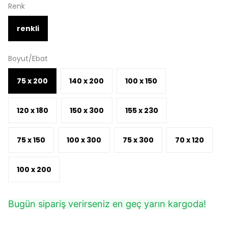
Renk
renkli
Boyut/Ebat
75 x 200
140 x 200
100 x 150
120 x 180
150 x 300
155 x 230
75 x 150
100 x 300
75 x 300
70 x 120
100 x 200
Bugün sipariş verirseniz en geç yarın kargoda!