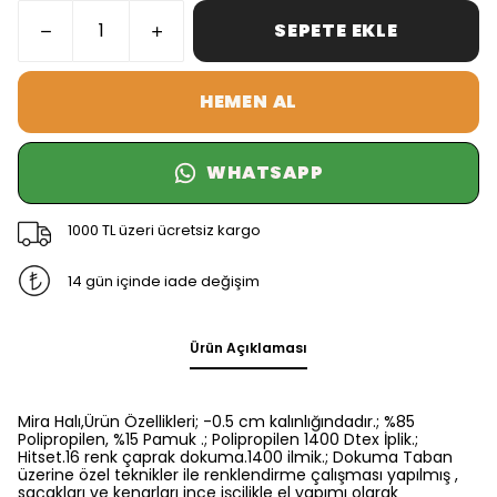
SEPETE EKLE
HEMEN AL
WHATSAPP
1000 TL üzeri ücretsiz kargo
14 gün içinde iade değişim
Ürün Açıklaması
Mira Halı,Ürün Özellikleri; -0.5 cm kalınlığındadır.; %85
Polipropilen, %15 Pamuk .; Polipropilen 1400 Dtex İplik.;
Hitset.16 renk çaprak dokuma.1400 ilmik.; Dokuma Taban
üzerine özel teknikler ile renklendirme çalışması yapılmış ,
saçakları ve kenarları ince işçilikle el yapımı olarak