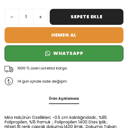
SEPETE EKLE
HEMEN AL
WHATSAPP
1000 TL üzeri ücretsiz kargo
14 gün içinde iade değişim
Ürün Açıklaması
Mira Halı,Ürün Özellikleri; -0.5 cm kalınlığındadır.; %85
Polipropilen, %15 Pamuk .; Polipropilen 1400 Dtex İplik.;
Hitset.16 renk çaprak dokuma.1400 ilmik.; Dokuma Taban