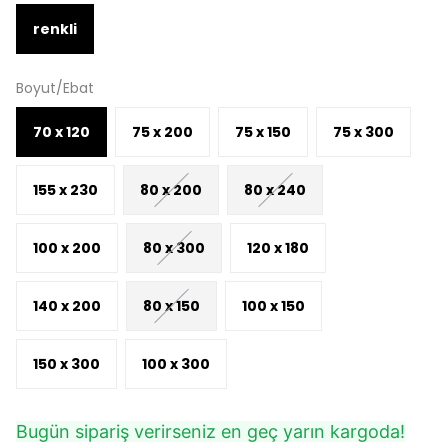
renkli
Boyut/Ebat
70 x 120
75 x 200
75 x 150
75 x 300
155 x 230
80 x 200
80 x 240
100 x 200
80 x 300
120 x 180
140 x 200
80 x 150
100 x 150
150 x 300
100 x 300
Bugün sipariş verirseniz en geç yarın kargoda!