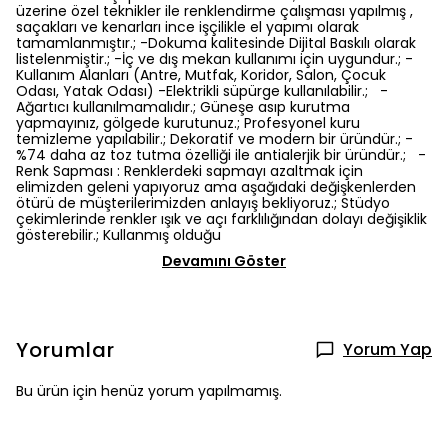
üzerine özel teknikler ile renklendirme çalışması yapılmış ,
saçakları ve kenarları ince işçilikle el yapımı olarak
tamamlanmıştır.; -Dokuma kalitesinde Dijital Baskılı olarak
listelenmiştir.; -İç ve dış mekan kullanımı için uygundur.; -
Kullanım Alanları (Antre, Mutfak, Koridor, Salon, Çocuk
Odası, Yatak Odası) -Elektrikli süpürge kullanılabilir.; -
Ağartıcı kullanılmamalıdır.; Güneşe asıp kurutma
yapmayınız, gölgede kurutunuz.; Profesyonel kuru
temizleme yapılabilir.; Dekoratif ve modern bir üründür.; -
%74 daha az toz tutma özelliği ile antialerjik bir üründür.; -
Renk Sapması : Renklerdeki sapmayı azaltmak için
elimizden geleni yapıyoruz ama aşağıdaki değişkenlerden
ötürü de müşterilerimizden anlayış bekliyoruz.; Stüdyo
çekimlerinde renkler ışık ve açı farklılığından dolayı değişiklik
gösterebilir.; Kullanmış olduğu
Devamını Göster
Yorumlar
Yorum Yap
Bu ürün için henüz yorum yapılmamış.